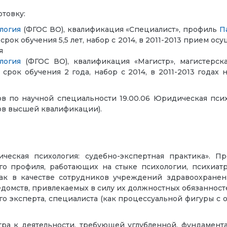
отовку:
ология
(ФГОС ВО), квалификация «Специалист», профиль
П
срок обучения 5,5 лет, набор с 2014, в 2011-2013 прием ос
я
логия
(ФГОС ВО), квалификация «Магистр», магистерс
 срок обучения 2 года, набор с 2014, в 2011-2013 годах
ов по научной специальности 19.00.06 Юридическая пси
ов высшей квалификации).
ческая психология: судебно-экспертная практика». 
о профиля, работающих на стыке психологии, психиатр
ак в качестве сотрудников учреждений здравоохранен
домств, привлекаемых в силу их должностных обязанност
го эксперта, специалиста (как процессуальной фигуры с
тра к деятельности, требующей углубленной, фундамент