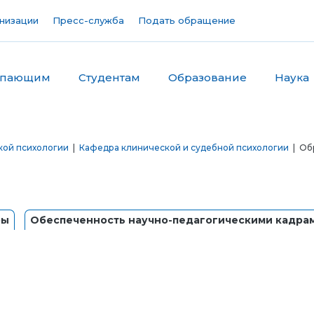
низации
Пресс-служба
Подать обращение
упающим
Студентам
Образование
Наука
кой психологии
|
Кафедра клинической и судебной психологии
| Об
ры
Обеспеченность научно-педагогическими кадра