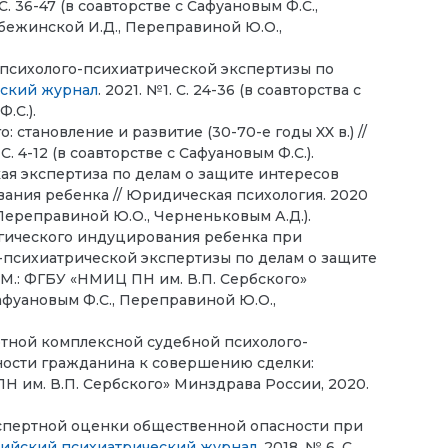
 С. 36-47 (в соавторстве с Сафуановым Ф.С.,
Забежинской И.Д., Переправиной Ю.О.,
 психолого-психиатрической экспертизы по
еский журнал
. 2021. №1. С. 24-36 (в соавторства с
.С.).
 становление и развитие (30-70-е годы XX в.) //
 С. 4-12 (в соавторстве с Сафуановым Ф.С.).
ая экспертиза по делам о защите интересов
вания ребенка // Юридическая психология. 2020
, Переправиной Ю.О., Черненьковым А.Д.).
гического индуцирования ребенка при
-психиатрической экспертизы по делам о защите
М.: ФГБУ «НМИЦ ПН им. В.П. Сербского»
Сафуановым Ф.С., Переправиной Ю.О.,
тной комплексной судебной психолого-
ности гражданина к совершению сделки:
 им. В.П. Сербского» Минздрава России, 2020.
кспертной оценки общественной опасности при
ийский психиатрический журнал
. 2018. № 6. С.