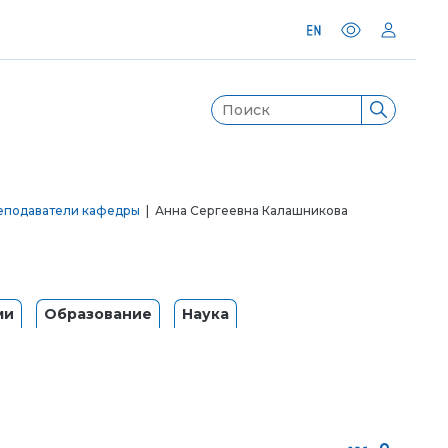
еподаватели кафедры
| Анна Сергеевна Калашникова
ми
Образование
Наука