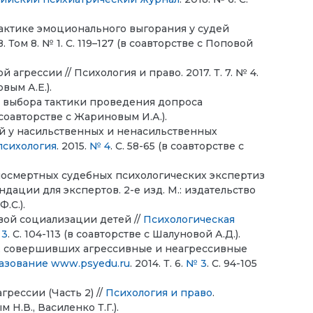
ктике эмоционального выгорания у судей
 Том 8. № 1. С. 119–127 (в соавторстве с Поповой
грессии // Психология и право. 2017. Т. 7. № 4.
вым А.Е.).
а выбора тактики проведения допроса
(в соавторстве с Жариновым И.А.).
й у насильственных и ненасильственных
психология
. 2015.
№ 4
. С. 58-65 (в соавторстве с
посмертных судебных психологических экспертиз
ации для экспертов. 2-е изд. М.: издательство
.С.).
вой социализации детей //
Психологическая
 3
. С. 104-113 (в соавторстве с Шалуновой А.Д.).
ц, совершивших агрессивные и неагрессивные
разование www.psyedu.ru
. 2014. Т. 6.
№ 3
. С. 94-105
рессии (Часть 2) //
Психология и право
.
 Н.В., Василенко Т.Г.).