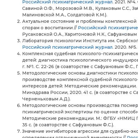
Российский психиатрический журнал
. 2021. №4.
Савиной О.Ф., Морозовой М.В., Кулаковым С.С., 
Малиновской М.А., Солдатовой К.М.).
Актуальное состояние и проблемы комплексной
спорам о воспитании //
Российский психиатрич
Русаковской О.А., Харитоновой Н.К., Сафуановым Ф
Лаборатория психологии Института им. Сербского:
Российский психиатрический журнал
. 2020. №5.
Комплексная судебная психолого-психиатрическ
детей: диагностика психологического индуциро
г. №1. С. 22-26 (в соавторстве с Сафуановым Ф.С.
Методологические основы диагностики психоло
производстве комплексной судебной психолого
интересов детей: Методические рекомендации. 
Минздрава России, 2020. 41 с. (в соавторстве с 
Черненьковым А.Д.).
Методологические основы производства посмер
психиатрической экспертизы по оценке способ
Методические рекомендации. М.: ФГБУ «НМИЦ ПН
35 с. (в соавторстве с Сафуановым Ф.С.).
Значение ингибиторов агрессии для судебно-э
определении ограниченной вменяемости //
Росс