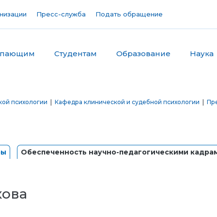
низации
Пресс-служба
Подать обращение
упающим
Студентам
Образование
Наука
кой психологии
|
Кафедра клинической и судебной психологии
|
Пр
ры
Обеспеченность научно-педагогическими кадра
кова