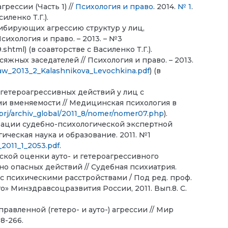
рессии (Часть 1) //
Психология и право
. 2014.
№ 1
.
иленко Т.Г.).
ибирующих агрессию структур у лиц,
хология и право. – 2013. – №3
shtml) (в соавторстве с Василенко Т.Г.).
жных заседателей // Психология и право. – 2013.
ndlaw_2013_2_Kalashnikova_Levochkina.pdf
) (в
гетероагрессивных действий у лиц с
и вменяемости // Медицинская психология в
rj/archiv_global/2011_8/nomer/nomer07.php
).
ации судебно-психологической экспертной
ическая наука и образование. 2011. №1
_2011_1_2053.pdf
.
кой оценки ауто- и гетероагрессивного
о опасных действий // Судебная психиатрия.
 психическими расстройствами / Под ред. проф.
о» Минздравсоцразвития России, 2011. Вып.8. С.
вленной (гетеро- и ауто-) агрессии // Мир
58-266.