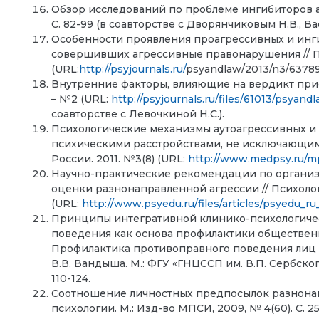
Обзор исследований по проблеме ингибиторов аг
С. 82-99 (в соавторстве с Дворянчиковым Н.В., Вас
Особенности проявления проагрессивных и инг
совершивших агрессивные правонарушения // Пси
(URL:
http://psyjournals.ru/
psyandlaw/2013/n3/63789.
Внутренние факторы, влияющие на вердикт прися
– №2 (URL:
http://psyjournals.ru/files/61013/psya
соавторстве с Левочкиной Н.С.).
Психологические механизмы аутоагрессивных и 
психическими расстройствами, не исключающим
России. 2011. №3(8) (URL:
http://www.medpsy.ru/mp
Научно-практические рекомендации по организ
оценки разнонаправленной агрессии // Психолог
(URL:
http://www.psyedu.ru/files/articles/psyedu_ru
Принципы интегративной клинико-психологичес
поведения как основа профилактики общественн
Профилактика противоправного поведения лиц с
В.В. Вандыша. М.: ФГУ «ГНЦССП им. В.П. Сербског
110-124.
Соотношение личностных предпосылок разнонапра
психологии. М.: Изд-во МПСИ, 2009, № 4(60). С. 2