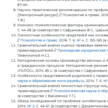
87-90.
Научно-практические рекомендации по профила
[Электронный ресурс] // Психология и право. 2018.
Т.В.).
Клинико-психологические факторы криминальной а
С. 44-58 (в соавторстве с Сафуановым Ф.С., Царько
Личностные особенности свидетелей как основ
//
Психология и право
. 2016. Т. 6.
№ 4
. С. 155-165 
Сравнительный анализ оценок правовых явлени
правонарушителей //
Прикладная юридическая 
Левочкиной Н.С.).
Методические основы производства заочных и 
в гражданском процессе: Методические рекоменд
«ГОЛОС», 2014. 85 с. (в соавторства с Сафуановым Ф
Особенности представлений родителей о право
наука и образование www.psyedu.ru
. 2014. Т. 6.
№
Сравнительный анализ личностных структур ли
правонарушения //
Психологическая наука и об
(в соавторстве с Василенко Т.Г.).
Обзор исследований по проблеме ингибиторов аг
2014.
№ 2
. С. 46-61 (в соавторстве с Дворянчиковым