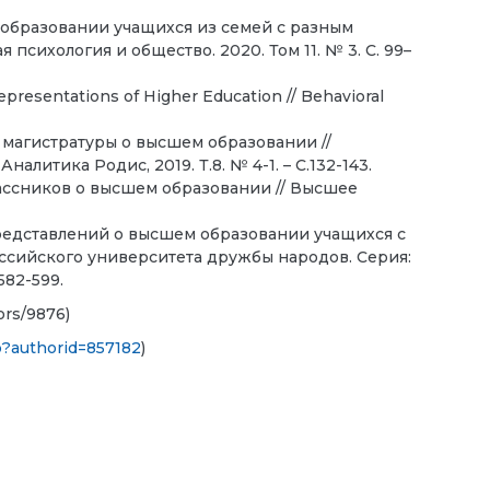
образовании учащихся из семей с разным
психология и общество. 2020. Том 11. № 3. С. 99–
epresentations of Higher Education // Behavioral
магистратуры о высшем образовании //
алитика Родис, 2019. Т.8. № 4-1. – С.132-143.
ссников о высшем образовании // Высшее
редставлений о высшем образовании учащихся с
оссийского университета дружбы народов. Серия:
582-599.
ors/9876)
sp?authorid=857182
)