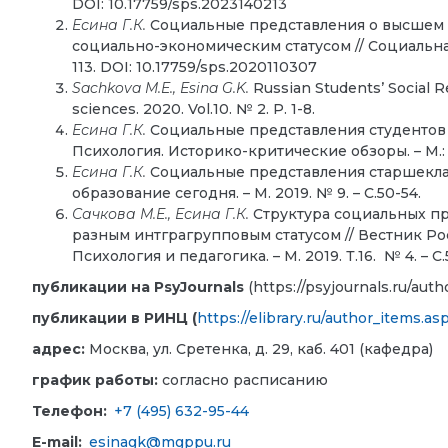
DOI: 10.17759/sps.2023140213
Есина Г.К.
Социальные представления о высшем 
социально-экономическим статусом // Социальная 
113. DOI: 10.17759/sps.2020110307
Sachkova M.E., Esina G.K.
Russian Students’ Social R
sciences. 2020. Vol.10. № 2. P. 1-8.
Есина Г.К.
Социальные представления студентов 
Психология. Историко-критические обзоры. – М.: Ан
Есина Г.К.
Социальные представления старшекла
образование сегодня. – М. 2019. № 9. – С.50-54.
Сачкова М.Е., Есина Г.К.
Структура социальных п
разным интграгрупповым статусом // Вестник Р
Психология и педагогика. – М. 2019. Т.16. № 4. – С.
публикации на PsyJournals
(https://psyjournals.ru/auth
публикации в РИНЦ (
https://elibrary.ru/author_items.a
адрес:
Москва, ул. Сретенка, д. 29, каб. 401 (кафедра)
график работы:
согласно расписанию
Телефон:
+7 (495) 632-95-44
E-mail:
esinagk@mgppu.ru