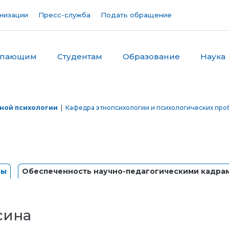
низации
Пресс-служба
Подать обращение
упающим
Студентам
Образование
Наука
ной психологии
|
Кафедра этнопсихологии и психологических про
ры
Обеспеченность научно-педагогическими кадра
сина