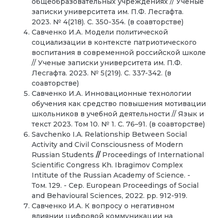
общеобразовательных учреждениях
//
Ученые
записки университета им. П.Ф. Лесгафта.
2023. № 4(218). С. 350-354. (в соавторстве)
Савченко И.А.
Модели политической
социализации в контексте патриотического
воспитания в современной российской школе
//
Ученые записки университета им. П.Ф.
Лесгафта. 2023. № 5(219). С. 337-342. (в
соавторстве)
Савченко И.А. Инновационные технологии
обучения как средство повышения мотивации
школьников в учебной деятельности
//
Язык и
текст 2023. Том 10. № 1. С. 76–91. (в соавторстве)
Savchenko I.A.
Relationship Between Social
Activity and Civil Consciousness of Modern
Russian Students
//
Proceedings of International
Scientific Congress Kh. Ibragimov Complex
Intitute of the Russian Academy of Science. -
Том. 129. - Сер. European Proceedings of Social
and Behavioural Sciences, 2022. pp. 912-919.
Савченко И.А. К вопросу о негативном
влиянии цифровой коммуникации на