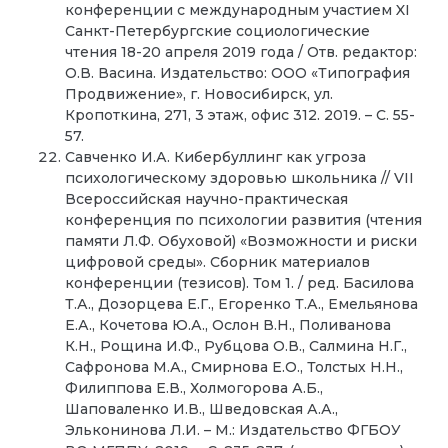
конференции с международным участием XI
Санкт-Петербургские социологические
чтения 18-20 апреля 2019 года / Отв. редактор:
О.В. Васина. Издательство: ООО «Типография
Продвижение», г. Новосибирск, ул.
Кропоткина, 271, 3 этаж, офис 312. 2019. – С. 55-
57.
Савченко И.А. Кибербуллинг как угроза
психологическому здоровью школьника // VII
Всероссийская научно-практическая
конференция по психологии развития (чтения
памяти Л.Ф. Обуховой) «Возможности и риски
цифровой среды». Сборник материалов
конференции (тезисов). Том 1. / ред. Басилова
Т.А., Дозорцева Е.Г., Егоренко Т.А., Емельянова
Е.А., Кочетова Ю.А., Ослон В.Н., Поливанова
К.Н., Рощина И.Ф., Рубцова О.В., Салмина Н.Г.,
Сафронова М.А., Смирнова Е.О., Толстых Н.Н.,
Филиппова Е.В., Холмогорова А.Б.,
Шаповаленко И.В., Шведовская А.А.,
Эльконинова Л.И. – М.: Издательство ФГБОУ