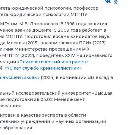
льтета юридической психологии, профессор
ьтета юридической психологии МГППУ
 МГУ им. М.В. Ломоносова
. В 1998 году защитил
еное звание доцента. С 2009 года работает в
ия МГППУ. Подготовил восемь кандидатов наук.
 Москвы (2015), знаком «золотая ПСИ» (2017),
отличия Министерства просвещения РФ
р МГППУ (2022). Победитель XXIV Национального
минации
«Психологический инструмент
РФ
«70 лет службе криминалистики»
.
а высшей школы»
(2024) в номинации «За вклад в
ьный исследовательский университет «Высшая
ие подготовки 38.04.02 Менеджмент,
азовании»
дитован в качестве эксперта в области
ательных учреждений и научных организаций
 образования.