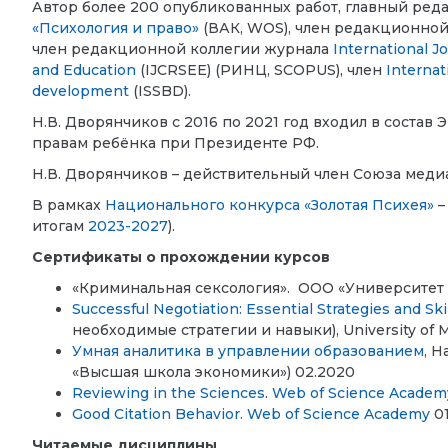
Автор более 200 опубликованных работ, главный ред
«Психология и право»
(ВАК, WOS), член редакционно
член редакционной коллегии журнала
International J
and Education
(IJCRSEE) (РИНЦ, SCOPUS), член
Internat
development
(ISSBD).
Н.В. Дворянчиков с 2016 по 2021 год входил в соста
правам ребёнка при Президенте РФ.
Н.В. Дворянчиков – действительный член Союза мед
В рамках
Национального конкурса «Золотая Психея»
–
итогам
2023-2027
).
Сертификаты о прохождении курсов
«Криминальная сексология».
ООО «Университет
Successful Negotiation: Essential Strategies and Ski
необходимые стратегии и навыки), University of 
Умная аналитика в управлении образованием
, 
«Высшая школа экономики») 02.2020
Reviewing in the Sciences
.
Web of Science Academ
Good Citation Behavior.
Web of Science Academy
01
Читаемые дисциплины