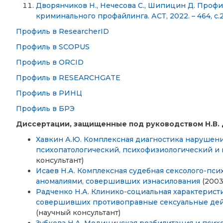
Дворянчиков Н., Нечесова С., Шипицин Д. Проф
криминального профайлинга. АСТ, 2022. – 464, с.
Профиль в ResearcherID
Профиль в SCOPUS
Профиль в ORCID
Профиль в RESEARCHGATE
Профиль в РИНЦ
Профиль в БРЭ
Диссертации, защищенные под руководством Н.В.
Хавкин А.Ю. Комплексная диагностика нарушени
психопатологический, психофизиологический и 
консультант)
Исаев Н.А. Комплексная судебная сексолого-пс
аномалиями, совершивших изнасилования
(2003
Радченко Н.А. Клинико-социальная характерист
совершивших противоправные сексуальные де
(научный консультант)