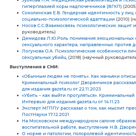
Зубкова Н.А. Медицинская реабилитация и псих
гиперплазией коры надпочечников (ВГКП)
(2005
Соколинская Е.В. Гендерная идентичность у лиц 
социально-психологической адаптации
(2010) (
Носов С.С.Взаимосвязь психологических защит 
руководитель)
Демидова Л.Ю.Роль понимания эмоциональных 
сексуального характера, направленных против 
Логунова О.А. Психологические особенности ли
сексуальных убийц
(2018) (научный руководител
Выступления в СМИ:
«Обычным людям не понять». Как маньяки описы
Криминальный психолог Дворянчиков рассказал
для издания gazeta.ru от 22.11.2023
«Убить – как выйти прогуляться». Криминальный 
Интервью для издания gazeta.ru от 14.11.23
Эксперт МГППУ рассказал о том, как мыслит пре
ПостНауки 17.12.2021
На Московском международном салоне образов
воспитательной работе, выступление Н.В. Дворян
О норме и патологии, полоролевой идентичности