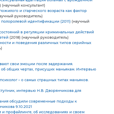
осексуальная адаптация больных с врожденной
) (научный консультант)
пожилого и старческого возраста как фактор
научный руководитель)
и полоролевой идентификации (2011)
(научный
состояний в регуляции криминальных действий
детей
(2018) (научный руководитель)
чности и поведения различных типов серийных
ь)
вают свои эмоции после задержания.
 об общих чертах, присущих маньякам. Интервью
психолог – о самых страшных типах маньяков.
ступник, интервью Н.В. Дворянчикова для
ания обсудили современные подходы к
чикова 9.10.2021
 и профайлинге, об исследованиях и своем