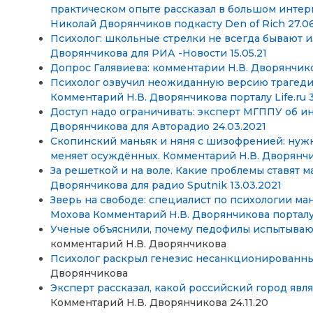
практическом опыте рассказал в большом интер
Николай Дворянчиков подкасту Den of Rich 27.06
Психолог: школьные стрелки не всегда бывают 
Дворянчикова для РИА -Новости 15.05.21
Допрос Галявиева: комментарии Н.В. Дворянчикова
Психолог озвучил неожиданную версию трагедии
Комментарий Н.В. Дворянчикова порталу
Life.ru
3
Доступ надо ограничивать: эксперт МГППУ об и
Дворянчикова для Авторадио 24.03.2021
Скопинский маньяк и няня с шизофренией: нужн
меняет осуждённых. Комментарий Н.В. Дворянчик
За решеткой и на воле. Какие проблемы ставят 
Дворянчикова для радио Sputnik 13.03.2021
Зверь на свободе: специалист по психологии м
Мохова Комментарий Н.В. Дворянчикова портал
Ученые объяснили, почему педофилы испытывают 
комментарий Н.В. Дворянчикова
Психолог раскрыл генезис несанкционированных
Дворянчикова
Эксперт рассказал, какой российский город явля
Комментарий Н.В. Дворянчикова 24.11.20