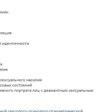
алий»
уляция
й идентичности
ия
лия.
 сексуального насилия
совых состояний
ивного портрета лиц с девиантным сексуальным
ной сексолого-психолого-психиатрической