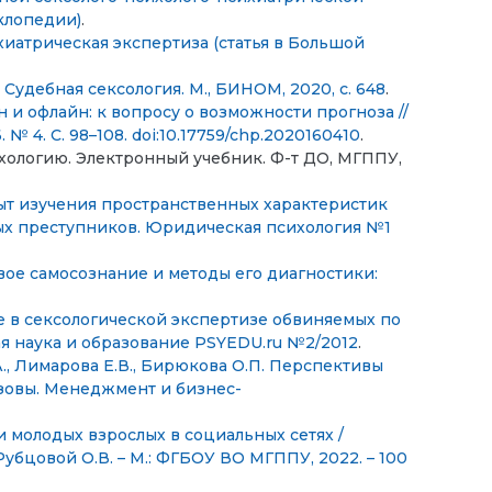
клопедии)
.
иатрическая экспертиза (статья в Большой
 Судебная сексология. М., БИНОМ, 2020, с. 648
.
 и офлайн: к вопросу о возможности прогноза //
№ 4. С. 98–108. doi:10.17759/chp.2020160410
.
ологию. Электронный учебник. Ф-т ДО, МГППУ,
пыт изучения пространственных характеристик
х преступников. Юридическая психология №1
ловое самосознание и методы его диагностики:
 в сексологической экспертизе обвиняемых по
я наука и образование PSYEDU.ru №2/2012
.
А., Лимарова Е.В., Бирюкова О.П. Перспективы
ызовы. Менеджмент и бизнес-
молодых взрослых в социальных сетях /
Рубцовой О.В. – М.: ФГБОУ ВО МГППУ, 2022. – 100