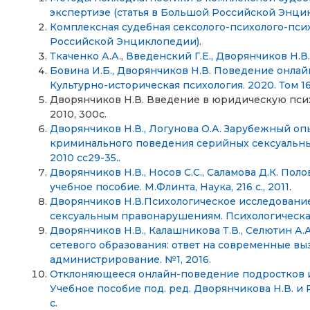
экспертизе (статья в Большой Российской Энци
Комплексная судебная сексолого-психолого-псих
Российской Энциклопедии)
.
Ткаченко А.А., Введенский Г.Е., Дворянчиков Н.В.
Бовина И.Б., Дворянчиков Н.В. Поведение онлайн
Культурно-историческая психология. 2020. Том 16. 
Дворянчиков Н.В. Введение в юридическую псих
2010, 300с.
Дворянчиков Н.В., Логунова О.А. Зарубежный о
криминального поведения серийных сексуальны
2010 сс29-35.
.
Дворянчиков Н.В., Носов С.С., Саламова Д.К. По
учебное пособие. М.Флинта, Наука, 216 с., 2011
.
Дворянчиков Н.В.Психологическое исследование
сексуальным правонарушениям. Психологическа
Дворянчиков Н.В., Калашникова Т.В., Селютин А.
сетевого образования: ответ на современные в
администрирование. №1, 2016
.
Отклоняющееся онлайн-поведение подростков и 
Учебное пособие под. ред. Дворянчикова Н.В. и 
с.