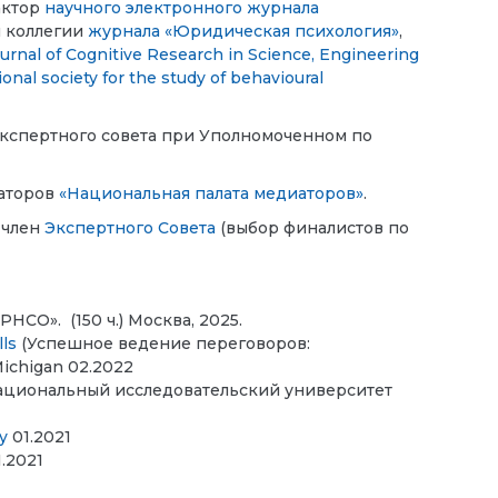
актор
научного электронного журнала
й коллегии
журнала «Юридическая психология»
,
ournal of Cognitive Research in Science, Engineering
ional society for the study of behavioural
в Экспертного совета при Уполномоченном по
иаторов
«Национальная палата медиаторов»
.
 член
Экспертного Совета
(выбор финалистов по
 РНСО».
(150 ч.) Москва, 2025.
lls
(Успешное ведение переговоров:
Michigan 02.2022
Национальный исследовательский университет
y
01.2021
.2021