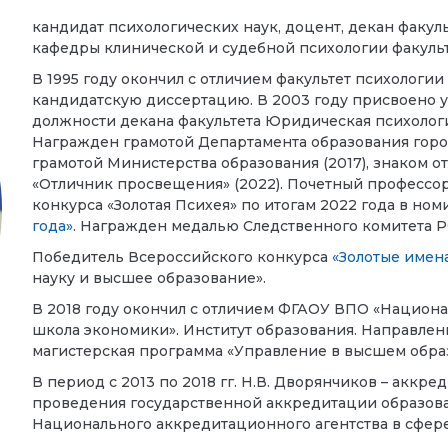
кандидат психологических наук, доцент, декан факу
кафедры клинической и судебной психологии факул
В 1995 году окончил с отличием
факультет психологии
кандидатскую диссертацию. В 2003 году присвоено уч
должности декана факультета Юридическая психолог
Награжден грамотой Департамента образования города
грамотой Министерства образования (2017), знаком 
«Отличник просвещения» (2022). Почетный профессо
конкурса «Золотая Психея» по итогам 2022 года в но
года»
.
Награжден медалью Следственного комитета 
Победитель Всероссийского конкурса
«Золотые имен
науку и высшее образование».
В 2018 году окончил с отличием
ФГАОУ ВПО «Национал
школа экономики». Институт образования
. Направлен
магистерская программа «Управление в высшем обр
В период с 2013 по 2018 гг. Н.В. Дворянчиков – аккре
проведения государственной аккредитации образов
Национального аккредитационного агентства в сфере