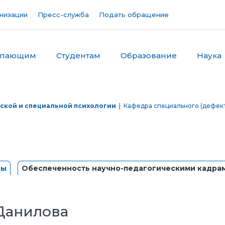
низации
Пресс-служба
Подать обращение
упающим
Студентам
Образование
Наука
ской и специальной психологии
|
Кафедра специального (дефек
ры
Обеспеченность научно-педагогическими кадра
Данилова