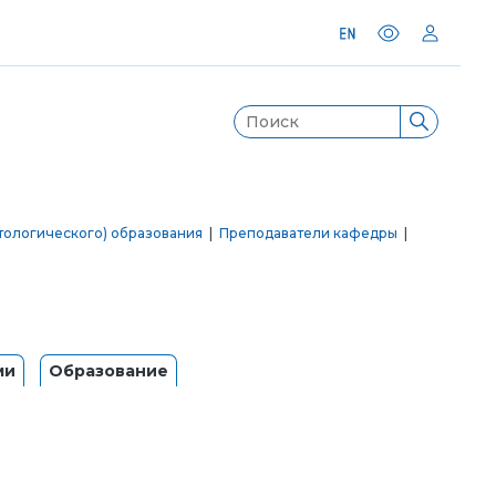
тологического) образования
|
Преподаватели кафедры
|
ми
Образование