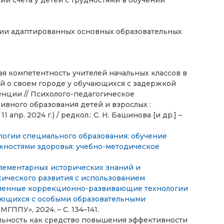
 счета у детей с трудностями в обучении
ции адаптированных основных образовательных
ая компетентность учителей начальных классов в
й о своем городе у обучающихся с задержкой
енции // Психолого-педагогическое
вного образования детей и взрослых :
 апр. 2024 г.) / редкол.: С. Н. Башинова [и др.] –
ологии специального образования: обучение
ностями здоровья: учебно-методическое
элементарных исторических знаний и
хического развития с использованием
еменные коррекционно-развивающие технологии
чающихся с особыми образовательными
«МГППУ», 2024. – С. 134–141.
ельность как средство повышения эффективности