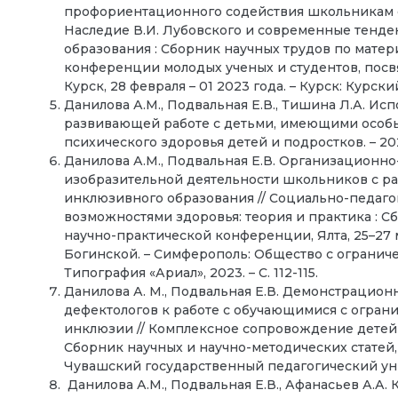
профориентационного содействия школьникам с
Наследие В.И. Лубовского и современные тенд
образования : Сборник научных трудов по мате
конференции молодых ученых и студентов, посв
Курск, 28 февраля – 01 2023 года. – Курск: Курск
Данилова А.М., Подвальная Е.В., Тишина Л.А. И
развивающей работе с детьми, имеющими особы
психического здоровья детей и подростков. – 2023. 
Данилова А.М., Подвальная Е.В. Организационно
изобразительной деятельности школьников с ра
инклюзивного образования // Социально-педаг
возможностями здоровья: теория и практика : 
научно-практической конференции, Ялта, 25–27 
Богинской. – Симферополь: Общество с огранич
Типография «Ариал», 2023. – С. 112-115.
Данилова А. М., Подвальная Е.В. Демонстрацион
дефектологов к работе с обучающимися с огран
инклюзии // Комплексное сопровождение детей
Сборник научных и научно-методических статей, 
Чувашский государственный педагогический униве
Данилова А.М., Подвальная Е.В., Афанасьев А.