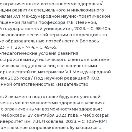
 ограниченными возможностями здоровья //
енции развития специального и инклюзивного
риалам XVI Международной научно-практической
ященной памяти профессора Р.Е. Левиной,
ий государственный университет, 2023. – С. 98–104.
спользование песочной терапии в коррекционно-
е образовательные потребности // Вопросы
– Т. 23. – № 4. – С. 45–55.
-педагогические условия развития
сстройствами аутистического спектра в системе
огическая поддержка лиц с ограниченными
Сборник статей по материалам VII Международной
мая 2023 года / Под научной редакцией Ю.В.
енной ответственностью «Издательство
ный экзамен в подготовке будущих учителей-
иченными возможностями здоровья в условиях
 с ограниченными возможностями здоровья :
Чебоксары, 27 сентября 2023 года. – Чебоксары:
рситет им. И.Я. Яковлева, 2023. – С. 1037–1041.
А. Комплексное сопровождение обучающихся с