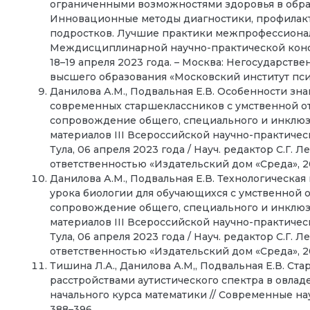
ограниченными возможностями здоровья в образ
Инновационные методы диагностики, профилак
подростков. Лучшие практики межпрофессионал
Междисциплинарной научно-практической конф
18–19 апреля 2023 года. – Москва: Негосударст
высшего образования «Московский институт психо
Данилова А.М., Подвальная Е.В. Особенности зн
современных старшеклассников с умственной от
сопровождение общего, специального и инклюз
материалов III Всероссийской научно-практич
Тула, 06 апреля 2023 года / Науч. редактор С.Г.
ответственностью «Издательский дом «Среда», 202
Данилова А.М., Подвальная Е.В. Технологическа
урока биологии для обучающихся с умственной о
сопровождение общего, специального и инклюзи
материалов III Всероссийской научно-практич
Тула, 06 апреля 2023 года / Науч. редактор С.Г.
ответственностью «Издательский дом «Среда», 202
Тишина Л.А., Данилова А.М,, Подвальная Е.В. С
расстройствами аутистического спектра в овл
начального курса математики // Современные науко
388–396.