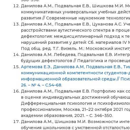
Данилова А.М., Подвальная Е.В., Шишкова М.И
коммуникативных универсальных учебных дейст
развития // Современные наукоемкие технологии. – 
Данилова А.М., Подвальная Е.В., Цуканова А.С.
расстройствами аутистического спектра в проц
дефектология: междисциплинарный подход к т
нарушений развития у детей: Сб. материалов IV
Под общ. ред. Т.Г. Визель. М.: Московский институ
Данилова А.М. Лебедева, Подвальная Е.В. Интег
будущих дефектологов // Педагогика и просвещение
Артемова Е.Э., Данилова А.М, Подвальная Е.В.,
коммуникационной компетентности студентов-д
информационной образовательной среды // Психо
26. – № 4. – С.54–68.
Данилова А.М., Подвальная Е.В. Портфолио как 
в оценке индивидуальных достижений обучающих
Дифференциальная психология и психофизиологи
профессионализм, Москва, 21–22 октября 2021 го
академии образования, 2021. – С. 346–350.
Данилова А.М., Шишкова М.И. Возможности инт
обучения школьников с умственной отсталостью