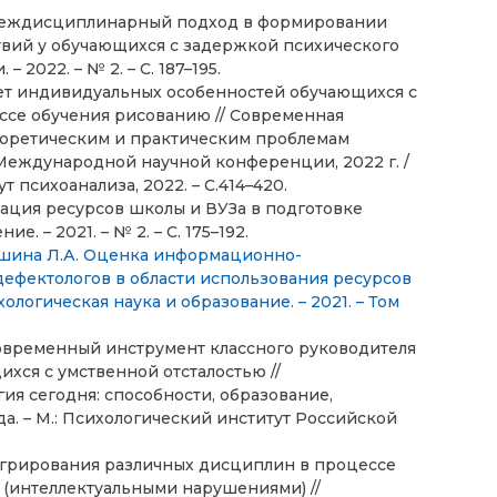
. Междисциплинарный подход в формировании
вий у обучающихся с задержкой психического
2022. – № 2. – С. 187–195.
 Учет индивидуальных особенностей обучающихся с
ессе обучения рисованию // Современная
еоретическим и практическим проблемам
 Международной научной конференции, 2022 г. /
т психоанализа, 2022. – С.414–420.
рация ресурсов школы и ВУЗа в подготовке
. – 2021. – № 2. – С. 175–192.
 Тишина Л.А. Оценка информационно-
ефектологов в области использования ресурсов
логическая наука и образование. – 2021. – Том
современный инструмент классного руководителя
ся с умственной отсталостью //
я сегодня: способности, образование,
да. – М.: Психологический институт Российской
егрирования различных дисциплин в процессе
 (интеллектуальными нарушениями) //