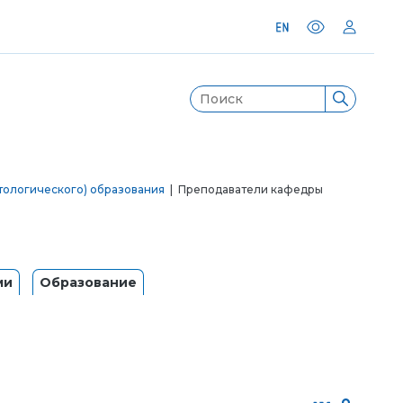
тологического) образования
| Преподаватели кафедры
ми
Образование