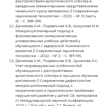
расстройствами аутистического спектра в
овладении элементарными представлениями
начального курса математики // Современные
наукоемкие технологии. – 2022. – № 12 (часть
2). – С. 388–396.
Данилова А.М., Подвальная Е.В., Шишкова М.И.
Междисциплинарный подход в
формировании коммуникативных
универсальных учебных действий у
обучающихся с задержкой психического
развития // Современные наукоемкие
технологии. – 2022. – № 2. – С. 187–195.
Данилова А.М., Подвальная Е.В., Цуканова А.С.
Учет индивидуальных особенностей
обучающихся с расстройствами
аутистического спектра в процессе обучения
рисованию // Современная дефектология:
междисциплинарный подход к
теоретическим и практическим проблемам
нарушений развития у детей: Сб. материалов
IV Международной научной конференции,
2022 г. / Под общ. ред. Т.Г. Визель. М.: