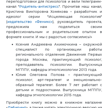
переподготовки для психологов и вели телеграмм-
канал "
Родитель-антистресс
".
Прочитав наш канал,
Кристина Викторовна Хомякова – разработчик и
идеолог серии "Исцеляющая психология"
(
издательство «Феникс»
), руководитель проекта,
предложила нам поделиться своим
профессиональным и родительские опытом в
формате книги. И мы с радостью согласились!
»
Ксения Андреевна Акимочкина – окружной
специалист по организации работы
регионального отделения Движения Первых
города Москвы, практикующий психолог,
преподаватель психологии. Выпускница
МГППУ, кафедры этнопсихологии 2013 года.
Юлия Олеговна Попова – практикующий
психолог, арт-терапевт и эмоционально-
образный терапевт. Более 7 лет работает с
детьми и подростками. Выпускница МГППУ,
кафедры этнопсихологии 2015 года.
Приобрести книгу можно в книжном магазине
«
Лабиринт
», а также читать электронную версию на