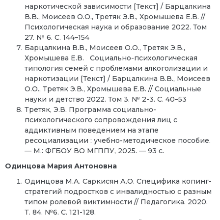
наркотической зависимости [Текст] / Барцалкина
В.В., Моисеев О.О., Третяк Э.В., Хромышева Е.В. //
Психологическая наука и образование 2022. Том
27. № 6. С. 144–154
Барцалкина В.В., Моисеев О.О., Третяк Э.В.,
Хромышева Е.В. Социально-психологическая
типология семей с проблемами алкоголизации и
наркотизации [Текст] / Барцалкина В.В., Моисеев
О.О., Третяк Э.В., Хромышева Е.В. // Социальные
науки и детство 2022. Том 3. № 2-3. С. 40–53
Третяк, Э.В. Программа социально-
психологического сопровождения лиц с
аддиктивным поведением на этапе
ресоциализации : учебно-методическое пособие.
— М.: ФГБОУ ВО МГППУ, 2025. — 93 с.
Одинцова Мария Антоновна
Одинцова М.А. Саркисян А.О. Специфика копинг-
стратегий подростков с инвалидностью с разным
типом ролевой виктимности // Педагогика. 2020.
Т. 84. №6. С. 121-128.