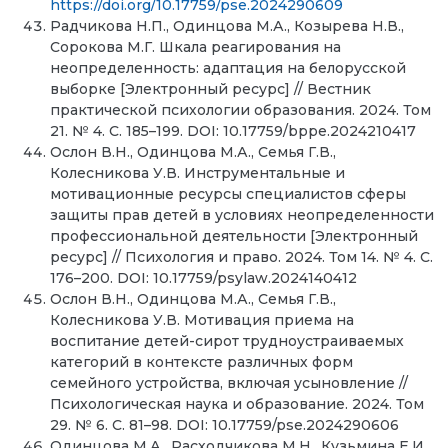
https://doi.org/10.17759/pse.2024290609
Радчикова Н.П., Одинцова М.А., Козырева Н.В.,
Сорокова М.Г. Шкала реагирования на
неопределенность: адаптация на белорусской
выборке [Электронный ресурс] // Вестник
практической психологии образования. 2024. Том
21. № 4. С. 185–199. DOI: 10.17759/bppe.2024210417
Ослон В.Н., Одинцова М.А., Семья Г.В.,
Колесникова У.В. Инструментальные и
мотивационные ресурсы специалистов сферы
защиты прав детей в условиях неопределенности
профессиональной деятельности [Электронный
ресурс] // Психология и право. 2024. Том 14. № 4. С.
176–200. DOI: 10.17759/psylaw.2024140412
Ослон В.Н., Одинцова М.А., Семья Г.В.,
Колесникова У.В. Мотивация приема на
воспитание детей-сирот трудноустраиваемых
категорий в контексте различных форм
семейного устройства, включая усыновление //
Психологическая наука и образование. 2024. Том
29. № 6. С. 81–98. DOI: 10.17759/pse.2024290606
Одинцова М.А., Расходчикова М.Н., Кузьмина Е.И.