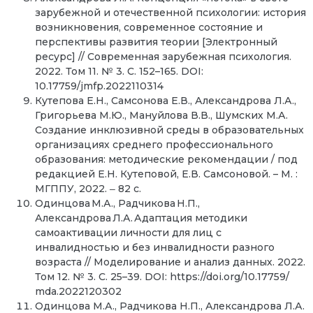
зарубежной и отечественной психологии: история
возникновения, современное состояние и
перспективы развития теории [Электронный
ресурс] // Современная зарубежная психология.
2022. Том 11. № 3. С. 152–165. DOI:
10.17759/jmfp.2022110314
Кутепова Е.Н., Самсонова Е.В., Александрова Л.А.,
Григорьева М.Ю., Мануйлова В.В., Шумских М.А.
Создание инклюзивной среды в образовательных
организациях среднего профессионального
образования: методические рекомендации / под
редакцией Е.Н. Кутеповой, Е.В. Самсоновой. – М. :
МГППУ, 2022. ‒ 82 с.
Одинцова М.А., Радчикова Н.П.,
Александрова Л.А. Адаптация методики
самоактивации личности для лиц с
инвалидностью и без инвалидности разного
возраста // Моделирование и анализ данных. 2022.
Том 12. № 3. C. 25–39. DOI: https://doi.org/10.17759/
mda.2022120302
Одинцова М.А., Радчикова Н.П., Александрова Л.А.