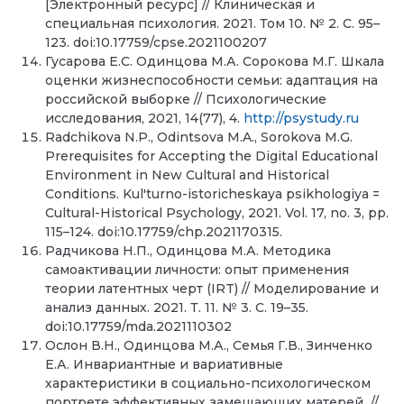
[Электронный ресурс] // Клиническая и
специальная психология. 2021. Том 10. № 2. С. 95–
123. doi:10.17759/cpse.2021100207
Гусарова Е.С. Одинцова М.А. Сорокова М.Г. Шкала
оценки жизнеспособности семьи: адаптация на
российской выборке // Психологические
исследования, 2021, 14(77), 4.
http://psystudy.ru
Radchikova N.P., Odintsova M.A., Sorokova M.G.
Prerequisites for Accepting the Digital Educational
Environment in New Cultural and Historical
Conditions. Kul'turno-istoricheskaya psikhologiya =
Cultural-Historical Psychology, 2021. Vol. 17, no. 3, pp.
115–124. doi:10.17759/chp.2021170315.
Радчикова Н.П., Одинцова М.А. Методика
самоактивации личности: опыт применения
теории латентных черт (IRT) // Моделирование и
анализ данных. 2021. Т. 11. № 3. С. 19–35.
doi:10.17759/mda.2021110302
Ослон В.Н., Одинцова М.А., Семья Г.В., Зинченко
Е.А. Инвариантные и вариативные
характеристики в социально-психологическом
портрете эффективных замещающих матерей //