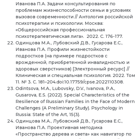
Иванова П.А. Задачи консультирования по
проблемам жизнеспособности семьи в условиях
вызовов современности // Антология российской
психотерапии и психологии. Москва:
«Общероссийская профессиональная
психотерапевтическая лига». 2022. С. 176-177.
Одинцова М.А., Лубовский Д.В., Гусарова Е.С.,
Иванова П.А. Профили жизнестойкости
подростков (на примере подростков с
врожденной, приобретенной инвалидностью и
здоровых сверстников) [Электронный ресурс] //
Клиническая и специальная психология. 2022. Том
11. № 3. С. 181–204.doi:10.17759/cpse.2022110308.
Odintsova, M.A., Lubovsky, D.V., Ivanova, P.A.,
Gusarova, E.S. (
2022
). Special Characteristics of the
Resilience of Russian Families in the Face of Modern
Challenges (A Preliminary Study).
Psychology in
Russia: State of the Art, 15(3).
Одинцова М.А., Лубовский Д.В., Гусарова Е.С.,
Иванова П.А. Проективная методика
«Пространство дерева и света» как навигатор по