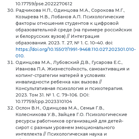
10.17759/pse.2022270612
Радчикова Н.П., Одинцова М.А., Сорокова М.Г.,
Козырева Н.В., Лобанов А.П. Психологические
факторы отношения студентов к цифровой
образовательной среде (на примере российских
и белорусских вузов) // Интеграция
образования. 2023. Т. 27, № 1. С. 10–40. doi:
https://doi.org/10.15507/1991-9468.110.027.202301.010-
010
.
Одинцова М.А., Лубовский Д.В., Гусарова Е.С.,
Иванова П.А. Жизнестойкость, самоактивация и
копинг-стратегии матерей в условиях
инвалидности ребенка как вызова //
Консультативная психология и психотерапия.
2023. Том 31. № 1. С. 79–106. DOI:
10.17759/cpp.2023310104
Ослон В.Н., Одинцова М.А., Семья Г.В.,
Колесникова У.В., Зайцев Г.О. Психологические
ресурсы работников организаций для детей-
сирот с разным уровнем эмоционального
интеллекта // Психологическая наука и