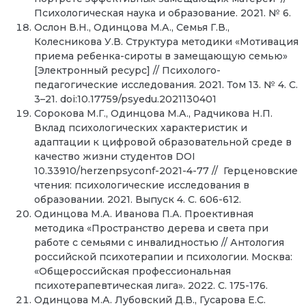
Психологическая наука и образование. 2021. № 6.
Ослон В.Н., Одинцова М.А., Семья Г.В.,
Колесникова У.В. Структура методики «Мотивация
приема ребенка-сироты в замещающую семью»
[Электронный ресурс] // Психолого-
педагогические исследования. 2021. Том 13. № 4. С.
3–21. doi:10.17759/psyedu.2021130401
Сорокова М.Г., Одинцова М.А., Радчикова Н.П.
Вклад психологических характеристик и
адаптации к цифровой образовательной среде в
качество жизни студентов DOI
10.33910/herzenpsyconf-2021-4-77 // Герценовские
чтения: психологические исследования в
образовании. 2021. Выпуск 4. С. 606-612.
Одинцова М.А. Иванова П.А. Проективная
методика «Пространство дерева и света при
работе с семьями с инвалидностью // Антология
российской психотерапии и психологии. Москва:
«Общероссийская профессиональная
психотерапевтическая лига». 2022. С. 175-176.
Одинцова М.А. Лубовский Д.В., Гусарова Е.С.