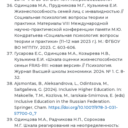
Одинцова М.А., Прудникова М.Г., Кузьмина Е.И.
Жизнеспособность семей лиц с инвалидностью //
Социальная психология: вопросы теории и
практики. Материалы VIII Международной
научно-практической конференции памяти М.Ю.
Кондратьева «Социальная психология: вопросы
теории и практики» (11–12 мая 2023 г.). М.: ФГБОУ
ВО МГППУ, 2023. С. 603-606.
Гусарова Е.С., Одинцова М.А., Козырева Н.В.,
Кузьмина Е.И. «Шкала оценки жизнеспособности
семьи FRAS-RII: новая версия» // Психология.
Журнал Высшей школы экономики. 2024. № 1. С. 8-
32.
Ajsmontas, B., Aleksandrova, L., Odintsova, M.,
Saitgalieva, G. (2024). Inclusive Higher Education. In:
Makoelle, T.M., Kozlova, M., Iarskaia-Smirnova, E. (eds)
Inclusive Education in the Russian Federation.
Springer, Cham.
https://doi.org/10.1007/978-3-031-
57700-0_7
Одинцова М.А., Радчикова Н.П., Сорокова
М.Г. Шкала реагирования на неопределенность: