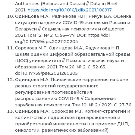
Authorities (Belarus and Russia) // Data in Brief.
2021.
https://doi.org/10.1016/j.dib.2021.106917
Одинцова М.А., Радчикова Н.П., Янчук В.А. Оценка
ситуации пандемии COVID-19 жителями России и
Беларуси // Социальная психология и общество.
2021. Том 12. № 2. C. 56—77. DOI: https://doi.
org/10.17759/sps.2021120204
Сорокова М.Г., Одинцова М.А., Радчикова Н.П.
Шкала оценки цифровой образовательной среды
(ЦОС) университета // Психологическая наука и
образование. 2021. Том 26. № 2. С. 52–65.
doi:10.17759/pse.2021260205
Одинцова М.А. Психические нарушения на фоне
разных стратегий государственного
регулирования противодействия
распространению COVID-19 // Современная
зарубежная психология. Том 10, № 2 / 2021. С. 27-36
Одинцова М.А., Сорокова М.Г. Копинг-стратегии и
копинг-стили подростков при врожденной и
приобретенной инвалидности (на примере ДЦП,
онкологии, ревматических заболеваний)