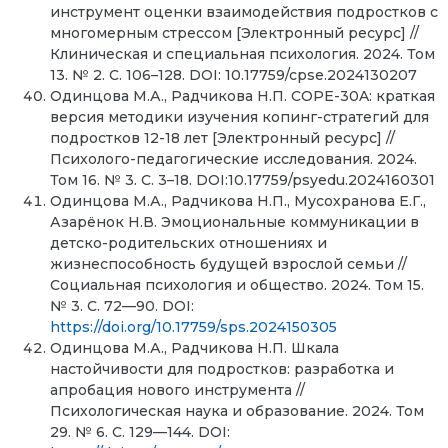
инструмент оценки взаимодействия подростков с
многомерным стрессом [Электронный ресурс] //
Клиническая и специальная психология. 2024. Том
13. № 2. С. 106–128. DOI: 10.17759/cpse.2024130207
Одинцова М.А., Радчикова Н.П. СОРЕ-30A: краткая
версия методики изучения копинг-стратегий для
подростков 12-18 лет [Электронный ресурс] //
Психолого-педагогические исследования. 2024.
Том 16. № 3. C. 3–18. DOI:10.17759/psyedu.2024160301
Одинцова М.А., Радчикова Н.П., Мусохранова Е.Г.,
Азарёнок Н.В. Эмоциональные коммуникации в
детско-родительских отношениях и
жизнеспособность будущей взрослой семьи //
Социальная психология и общество. 2024. Том 15.
№ 3. C. 72—90. DOI:
https://doi.org/10.17759/sps.2024150305
Одинцова М.А., Радчикова Н.П. Шкала
настойчивости для подростков: разра­ботка и
апробация нового инструмента //
Психологическая наука и образование. 2024. Том
29. № 6. C. 129—144. DOI: