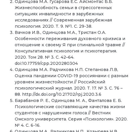
Одинцова М.А. Гусарова Е.С. Айсмонтас Б.Б.
Жизнеспособность семьи в стрессогенных
ситуациях инвалидности в зарубежных
исследованиях // Современная зарубежная
психология. 2020. Т. 9. №1. С. 29-38.
Вачков И.В., Одинцова М.А., Тристан О.А.
Особенности переживания духовного кризиса и
отношение к своему Я при спинальной травме //
Консультативная психология и психотерапия.
2020. Том 28. № 3. С. 42–64.
doi:10.17759/cpp.2020280304
Одинцова М.А. Радчикова Н.П. Степанова Л.В,
Оценка пандемии COVID-19 россиянами с разным
уровнем жизнестойкости // Российский
психологический журнал. 2020. Т. 17. № 3. С. 76 –
88. http://dx.doi.org/10.21702/rpj.2020.3.6
Барабанов Р. Е., Одинцова М. А., Фанталова Е. Б.
Психологические составляющие качества жизни
студентов с нарушением голоса // Вестник
Омского университета. Серия «Психология». 2020.
№ 4. С. 6-16.
Одинцова М.А., Радчикова Н.П., Козырева Н.В.