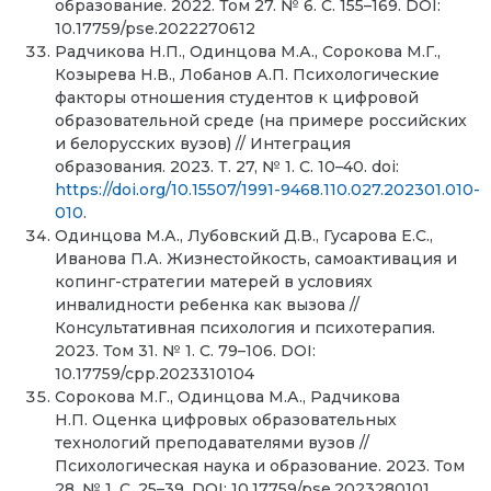
образование. 2022. Том 27. № 6. С. 155–169. DOI:
10.17759/pse.2022270612
Радчикова Н.П., Одинцова М.А., Сорокова М.Г.,
Козырева Н.В., Лобанов А.П. Психологические
факторы отношения студентов к цифровой
образовательной среде (на примере российских
и белорусских вузов) // Интеграция
образования. 2023. Т. 27, № 1. С. 10–40. doi:
https://doi.org/10.15507/1991-9468.110.027.202301.010-
010
.
Одинцова М.А., Лубовский Д.В., Гусарова Е.С.,
Иванова П.А. Жизнестойкость, самоактивация и
копинг-стратегии матерей в условиях
инвалидности ребенка как вызова //
Консультативная психология и психотерапия.
2023. Том 31. № 1. С. 79–106. DOI:
10.17759/cpp.2023310104
Сорокова М.Г., Одинцова М.А., Радчикова
Н.П. Оценка цифровых образовательных
технологий преподавателями вузов //
Психологическая наука и образование. 2023. Том
28. № 1. С. 25–39. DOI: 10.17759/pse.2023280101