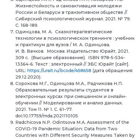
Жизнестойкость и самоактивация молодежи
России и Беларуси в транзитивном обществе //
Сибирский психологический журнал. 2021. № 79.
С. 168-189.
Одинцова, М. А. Сказкотерапевтические
технологии в психологическом тренинге : учебник
и практикум для вузов / М. А. Одинцова,
И. В. Вачков. Москва: Издательство Юрайт, 2021.
309 с. (Высшее образование). ISBN 978-5-534-
13364-6. Текст : электронный // ЭБС Юрайт [сайт].
URL:
https://urait.ru/bcode/458658
(дата обращения:
29.12.2020).
Сорокова М.Г., Одинцова М.А., Радчикова Н.П.
Образовательные результаты студентов в
электронных курсах при смешанном и онлайн-
обучении // Моделирование и анализ данных.
2021. Том 11. № 1. С. 61–77.
doi:10.17759/mda.2021110105
Radchicova N.P. Odintsova M.A. Assessment of the
COVID-19 Pandemic Situation: Data from Two
Countries with Different Security Measures Taken by