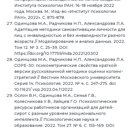
Института психологии РАН, 16-18 ноября 2022
года, Москва. М.: Изд-во «Институт психологии
РАН», 2022». С. 875-878.
Одинцова М.А., Радчикова Н.П., Александрова Л.А.
Адаптация методики самоактивации личности для
лиц с инвалидностью и без инвалидности разного
возраста // Моделирование и анализ данных. 2022.
Том 12. № 3. C. 25–39. DOI:
https://doi.org/10.17759/mda.2022120302
Одинцова М.А., Радчикова Н.П., Александрова Л.А.
СОРЕ-30: психометрические свойства краткой
версии русскоязычной методики оценки копинг-
стратегий // Вестник Московского университета.
Серия 14. Психология. 2022. № 4. С. 247–275. doi:
10.11621/ vsp.2022.04.112022.
Ослон В.Н., Одинцова М.А., Семья Г.В.,
Колесникова У.В., Зайцев Г.О. Психологические
ресурсы работников организаций для детей-
сирот с разным уровнем эмоционального
интеллекта // Психологическая наука и
образование. 2022. Том 27. № 6. С. 155–169. DOI: