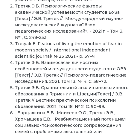
Третяк Э.В. Психологические факторы
академической успеваемости студентов ВУЗа
[Текст] / Э.В. Третяк // Международный научно-
исследовательский журнал «Обзор
педагогических исследований». - 2021г. – Том 3,
№1, С. 248-253.
Tretyak E. Featues of living the emotion of fear in
modern society / International independent
scientific journal/ №23 2021.- p. 37-41.
Третяк Э.В. Взаимосвязь личностных
особенностей и отчужденности студентов с ОВЗ
[Текст] / Э.В. Третяк // Психолого-педагогические
исследования. 2021. Том 13. № 4. С. 58–72.
Третяк Э.В. Сравнительный анализ инклюзивного
образования в Германии и Швеции[Текст] / Э.В.
Третяк // Вестник практической психологии
образования. 2021. Том 18. № 2. С. 90–99.
Барцалкина В.В., Моисеев О.О., Третяк Э.В.,
Хромышева Е.В. Реабилитационный потенциал
социально-психологического сопровождения
семей с проблемами алкогольной или