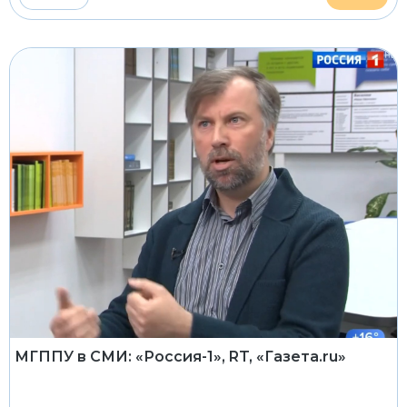
МГППУ в СМИ: «Россия-1», RT, «Газета.ru»