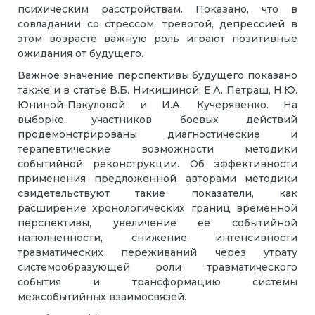
психическим расстройствам. Показано, что в
совладании со стрессом, тревогой, депрессией в
этом возрасте важную роль играют позитивные
ожидания от будущего.
Важное значение перспективы будущего показано
также и в статье В.Б. Никишиной, Е.А. Петраш, Н.Ю.
Юниной-Пакуловой и И.А. Кучерявенко. На
выборке участников боевых действий
продемонстрированы диагностические и
терапевтические возможности методики
событийной реконструкции. Об эффективности
применения предложенной авторами методики
свидетельствуют такие показатели, как
расширение хронологических границ временной
перспективы, увеличение ее событийной
наполненности, снижение интенсивности
травматических переживаний через утрату
системообразующей роли травматического
события и трансформацию системы
межсобытийных взаимосвязей.