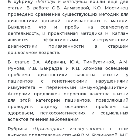
В рубрику
«Методы и методики»
вошли еще две
статьи. В работе О.В. Алмазовой, К.О. Мостинец
проведено сравнение существующих методик для
диагностики детской привязанности к матери.
Выявлено, что и пробы на совместную
деятельность, и проективная методика Н. Каплан
являются эффективными инструментами
диагностики привязанности в старшем
дошкольном возрасте.
В статье З.А. Абрамян, Ю.А. Тимбухтиной, А.М.
Рунова, И.В. Бакрадзе и К.Д. Хломова освещена
проблема диагностики качества жизни у
пациентов с генетическими нарушениями
иммунитета – первичными иммунодефицитами.
Авторами предложен опросник качества жизни
для этой категории пациентов, позволяющий
проводить оценку основных проблем со
здоровьем, психосоматических и социальных
аспектов течения заболевания.
Рубрика
«Прикладные исследования»
в этом
выпуске представлена статьей В.М. Рузиновой, М.Г.