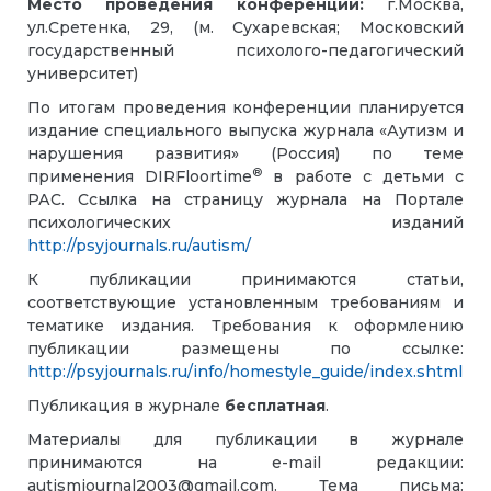
Место проведения конференции:
г.Москва,
ул.Сретенка, 29, (м. Сухаревская; Московский
государственный психолого-педагогический
университет)
По итогам проведения конференции планируется
издание специального выпуска журнала «Аутизм и
нарушения развития» (Россия) по теме
®
применения DIRFloortime
в работе с детьми с
РАС. Ссылка на страницу журнала на Портале
психологических изданий
http://psyjournals.ru/autism/
К публикации принимаются статьи,
соответствующие установленным требованиям и
тематике издания. Требования к оформлению
публикации размещены по ссылке:
http://psyjournals.ru/info/homestyle_guide/index.shtml
Публикация в журнале
бесплатная
.
Материалы для публикации в журнале
принимаются на
e
-
mail
редакции:
autismjournal
2003@gmail
.com
. Тема письма: