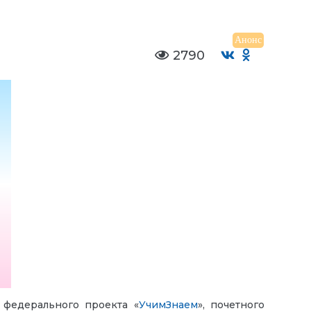
Анонс
2790
я федерального проекта «
УчимЗнаем
», почетного