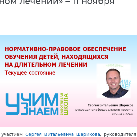
ом лечении» – 11 ноября
с участием
Сергея Витальевича Шарикова
, руководител