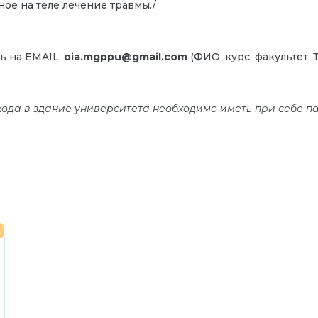
ное на теле лечение травмы./
ь на EMAIL:
oia.mgppu@gmail.com
(ФИО, курс, факультет. 
хода в здание университета необходимо иметь при себе п
с