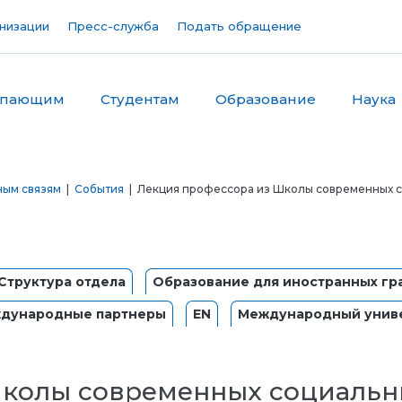
низации
Пресс-служба
Подать обращение
упающим
Студентам
Образование
Наука
ным связям
|
События
| Лекция профессора из Школы современных со
Структура отдела
Образование для иностранных гр
дународные партнеры
EN
Международный униве
колы современных социальны