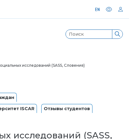
циальных исследований (SASS, Словения)
аждан
рситет ISCAR
Отзывы студентов
х исследований (SASS,