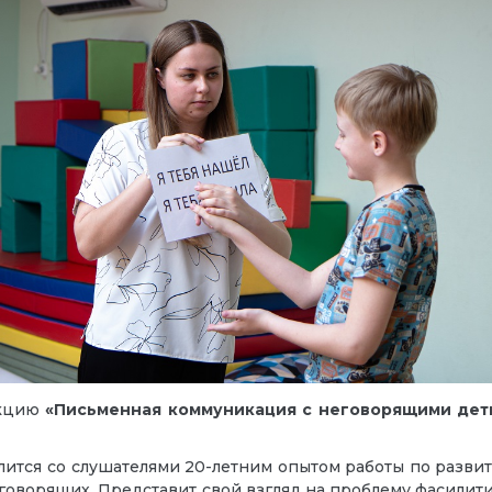
екцию
«Письменная коммуникация с неговорящими деть
ится со слушателями 20-летним опытом работы по разви
логоворящих. Представит свой взгляд на проблему фасил