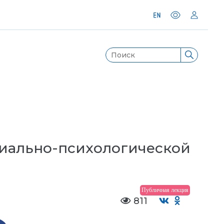
циально-психологической
Публичная лекция
811