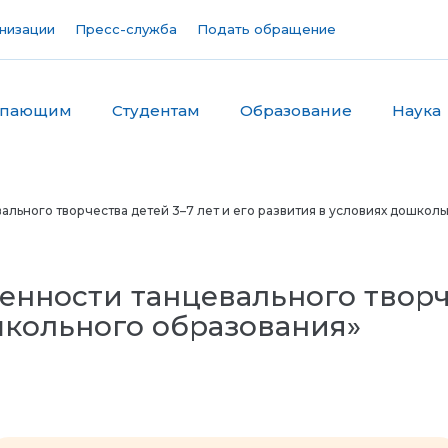
низации
Пресс-служба
Подать обращение
упающим
Студентам
Образование
Наука
льного творчества детей 3–7 лет и его развития в условиях дошкол
нности танцевального творче
школьного образования»