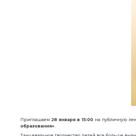
Приглашаем
28 января
в
15:00
на публичную л
образования»
.
Танцевальное творчество детей все больше вызы