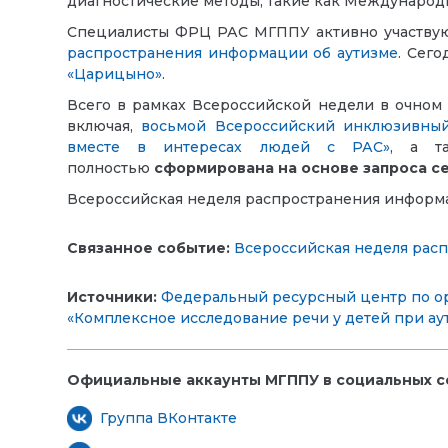
диагностические методы, такие как Международн
Специалисты ФРЦ РАС МГППУ активно участвую
распространения информации об аутизме
. Сег
«Царицыно»
.
Всего в рамках Всероссийской недели в очном
включая,
восьмой Всероссийский инклюзивны
вместе в интересах людей с РАС»
, а т
полностью
сформирована
на основе запроса с
Всероссийская неделя распространения информац
Связанное событие:
Всероссийская неделя рас
Источники:
Федеральный ресурсный центр по ор
«Комплексное исследование речи у детей при аут
Официальные аккаунты МГППУ в социальных се
Группа ВКонтакте