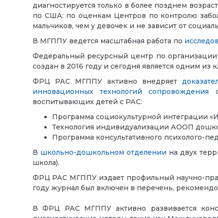
диагностируется только в более позднем возраст
по США: п
о оценкам Центров по контролю заболе
мальчиков, чем у девочек и не зависит от социал
В МГППУ ведется масштабная работа по
исследо
Федеральный ресурсный центр по организации 
создан в 2016 году и сегодня является одним из
ФРЦ РАС МГППУ активно внедряет
доказате
инновационных технологий сопровождения
с
воспитывающих детей с РАС:
Программа социокультурной интеграции «И
Технология индивидуализации АООП дошко
Программа консультативного психолого-пе
В
школьно-дошкольном отделении
на двух терр
школа).
ФРЦ РАС МГППУ издает профильный научно-пра
году журнал был включен в перечень, рекоменд
В ФРЦ РАС МГППУ активно развивается консу