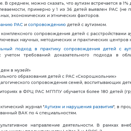
е. В среднем, можно сказать, что аутизм встречается в 1
ваемости, примерно у 1 из 36 детей выявлен РАС (не по
ьных, экономических и этнических факторов.
ванию РАС
и
сопровождению
детей с аутизмом.
комплексного сопровождения детей с расстройствами 
 ключевых научных, методических и практических центров
льный подход в практику сопровождения детей с ау
 учетом требований доказательного подхода в обла
дем в музей!»
льного образования детей с РАС «Скорошкольник»
дагогического сопровождения семей, воспитывающих дете
иториях в ФРЦ РАС МГППУ обучается более 180 детей (г
ктический журнал "
Аутизм и нарушения развития
", в пр
ованный ВАК по 4 специальностям.
льтативное направление деятельности. В рамках вн