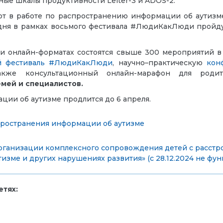
ые шкалы продуктивности Leiter-3 и ADOS-2.
т в работе по распространению информации об аутизме
одня в рамках восьмого фестивала #ЛюдиКакЛюди пройд
 и онлайн-форматах состоятся свыше 300 мероприятий 
й фестиваль #ЛюдиКакЛюди
, научно–практическую
кон
акже консультационный онлайн-марафон для роди
емей и специалистов.
ии об аутизме продлится до 6 апреля.
пространения информации об аутизме
ганизации комплексного сопровождения детей с расстро
изме и других нарушениях развития» (с 28.12.2024 не фу
тях: