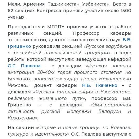
Мали, Армения, Таджикистан, Узбекистан. Всего в
62 секциях Конгресса приняли участие около 1500
ученых.
Преподаватели МГППУ приняли участие в работе
различных секций. Профессор кафедры
этнопсихологии, доктор психологических наук
В.В.
Гриценко
руководила секцией
«Русское зарубежье
в российской этнологической традиции»
, в ходе
работы которой выступили: заведующая кафедрой
О.С. Павлова
– с докладом
«Русская военная
эмиграция 20–40-х годов прошлого столетия на
Балканах: записки очевидца Павла Николаевича
Чижова»
, доцент кафедры
Н.В. Ткаченко
– с
докладом
«Русская интеллигенция в Узбекистане:
рефлексия жизненного пути»
, профессор В.В.
Гриценко – с докладом
«Эмиграционная
активность русской молодежи Беларуси и
Казахстана»
.
На секции
«Старые и новые границы на Кавказе:
культура и идентичность»
О.С. Павлова выступила с