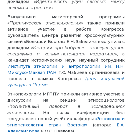
докладом
«Идентичность удин сегодня: между
веками и странами»
.
Выпускники магистерской программы
«Практическая этнопсихология»
также приняли
активное участие в работе Конгресса:
руководитель центра развития кросс-культурных
связей «Большой Восток» Е.Н. Забелина выступила с
докладом
«Истории про бабушек – этнокультурная
специфика и копинг-потенциал нарратива»
, а
кандидат исторических наук, научный сотрудник
Института этнологии и антропологии им. Н.Н.
Миклухо-Маклая РАН
Т.С. Чабиева организовала и
провела в рамках Конгресса
День ингушской
культуры в Перми
.
Этнопсихологи МГППУ приняли активное участие в
дискуссии на секции этносоциологов
«Когнитивный поворот в исследованиях
этничности»
. На полях конференции был
представлен новый учебник кафедры
«Этнология и
этнопсихология стран Востока»
(авторы:
Е.А.
Александрова
и О.С. Павлова).