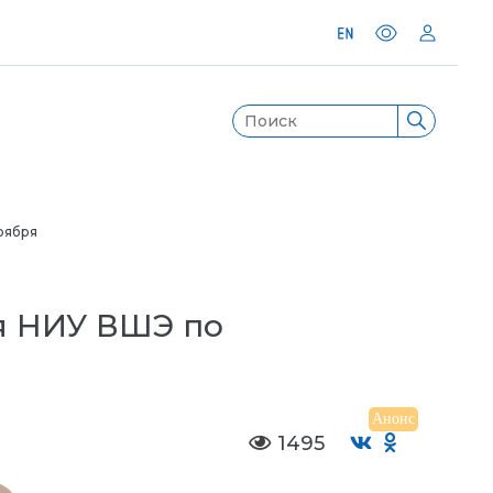
оября
я НИУ ВШЭ по
Анонс
1495