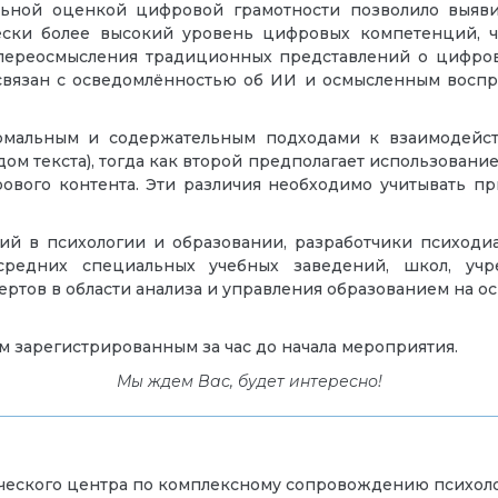
ьной оценкой цифровой грамотности позволило выяви
ески более высокий уровень цифровых компетенций, че
переосмысления традиционных представлений о цифровом
вязан с осведомлённостью об ИИ и осмысленным воспри
рмальным и содержательным подходами к взаимодейст
м текста), тогда как второй предполагает использовани
ового контента. Эти различия необходимо учитывать п
й в психологии и образовании, разработчики психодиа
средних специальных учебных заведений, школ, учр
ертов в области анализа и управления образованием на о
ем зарегистрированным за час до начала мероприятия.
Мы ждем Вас, будет интересно!
ического центра по комплексному сопровождению психол