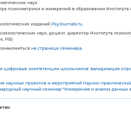
ематических наук
тра психометрики и измерений в образовании Института 
хологических изданий
PsyJournals.ru
.
психологических наук, доцент, директор Института психо
к, РБ)
ознакомиться
на странице семинара
.
и цифровые компетенции школьников: валидизация опро
ия научных проектов и мероприятий
Научно-практически
ародный научный семинар "Измерения и анализ данных в
тях: