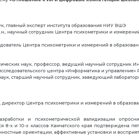
аук, главный эксперт института образования НИУ ВШЭ
.п.н., научный сотрудник Центра психометрики и измерений
дователь Центра психометрики и измерений в образован
огических наук, профессор, ведущий научный сотрудник И
исследовательского центра «Информатика и управление»
. наук, старший научный сотрудник, заведующий лаборато
аук, директор Центра психометрики и измерений в образо
разработки и психометрической валидизации опрос
я 8-х и 10-х классов Камчатского края подтверждена п
нностные ориентации, аффективные установки и восприят