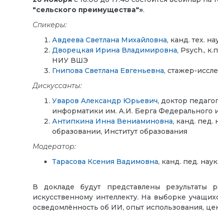
"сельского преимущес
тв
а"
»
.
Спикеры:
Авдеева Светлана Михайловна
,
канд. тех. н
Дворецкая Ирина Владимировна
,
Psych., к
НИУ ВШЭ
Гнипова Светлана Евгеньевна
,
стажер-иссле
Дискуссанты:
Уваров Александр Юрьевич
, доктор педаг
информатики им. А.И. Берга Федерального 
Антипкина Инна Вениаминовна
, канд. пед
образовании, Институт образования
Модератор:
Тарасова Ксения Вадимовна
, канд. пед. н
В докладе будут представлены результаты 
искусственному интеллекту. На выборке учащихс
осведомлённость об ИИ, опыт использования, це