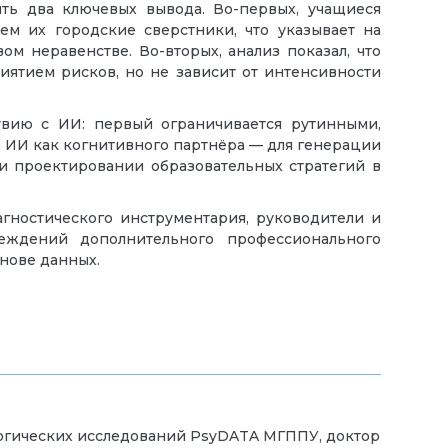
ть два ключевых вывода. Во-первых, учащиеся
м их городские сверстники, что указывает на
 неравенстве. Во-вторых, анализ показал, что
ятием рисков, но не зависит от интенсивности
вию с ИИ: первый ограничивается рутинными,
е ИИ как когнитивного партнёра — для генерации
ри проектировании образовательных стратегий в
гностического инструментария, руководители и
еждений дополнительного профессионального
снове данных.
огических исследований PsyDATA МГППУ, доктор