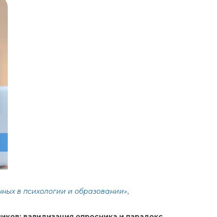
нных в психологии и образовании»
,
ков: валидизация опросника и парадокс