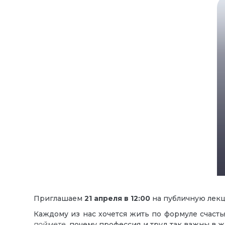
Приглашаем
21
апреля в
12:00
на публичную ле
Каждому из нас хочется жить по формуле счасть
поймете,
почему профессия и труд так важны в ж