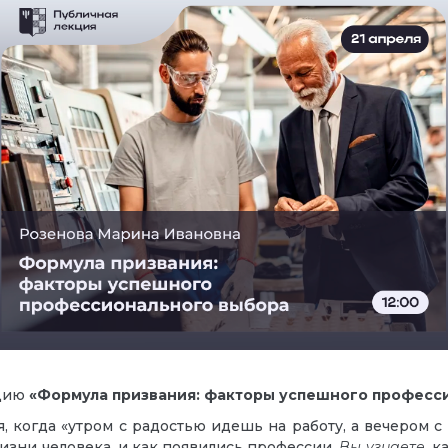
кцию
«Формула призвания: факторы успешного професс
я, когда «утром с радостью идешь на работу, а вечером
изни человека, и как появились профессии.
Вы
узнаете,
ка