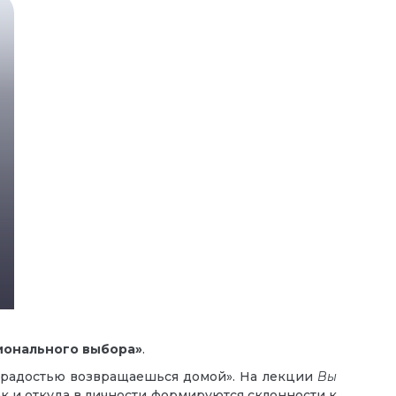
ионального выбора»
.
 с радостью возвращаешься домой». На лекции
Вы
к и откуда в личности формируются склонности к