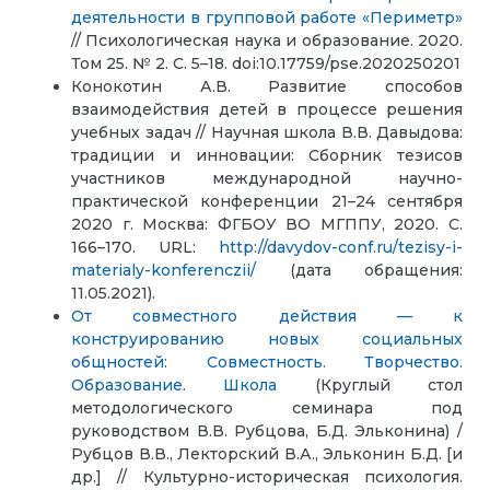
деятельности в групповой работе «Периметр»
// Психологическая наука и образование. 2020.
Том 25. № 2. С. 5–18. doi:10.17759/pse.2020250201
Конокотин А.В. Развитие способов
взаимодействия детей в процессе решения
учебных задач // Научная школа В.В. Давыдова:
традиции и инновации: Сборник тезисов
участников международной научно-
практической конференции 21–24 сентября
2020 г. Москва: ФГБОУ ВО МГППУ, 2020. С.
166–170. URL:
http://davydov-conf.ru/tezisy-i-
materialy-konferenczii/
(дата обращения:
11.05.2021).
От совместного действия — к
конструированию новых социальных
общностей: Совместность. Творчество.
Образование. Школа
(Круглый стол
методологического семинара под
руководством В.В. Рубцова, Б.Д. Эльконина) /
Рубцов В.В., Лекторский В.А., Эльконин Б.Д. [и
др.] // Культурно-историческая психология.