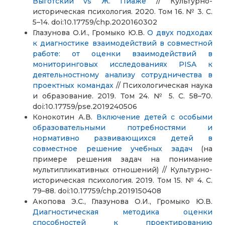
Выготский vs Ж. Пиаже
// Культурно-
историческая психология. 2020. Том 16. № 3. С.
5–14. doi:10.17759/chp.2020160302
Глазунова О.И., Громыко Ю.В.
О двух подходах
к диагностике взаимодействий в совместной
работе: от оценки взаимодействий в
мониторинговых исследованиях PISA к
деятельностному анализу сотрудничества в
проектных командах
// Психологическая наука
и образование. 2019. Том 24. № 5. С. 58–70.
doi:10.17759/pse.2019240506
Конокотин А.В.
Включение детей с особыми
образовательными потребностями и
нормативно развивающихся детей в
совместное решение учебных задач
(на
примере решения задач на понимание
мультипликативных отношений) // Культурно-
историческая психология. 2019. Том 15. № 4. С.
79–88. doi:10.17759/chp.2019150408
Акопова Э.С., Глазунова О.И., Громыко Ю.В.
Диагностическая методика оценки
способностей к проектированию