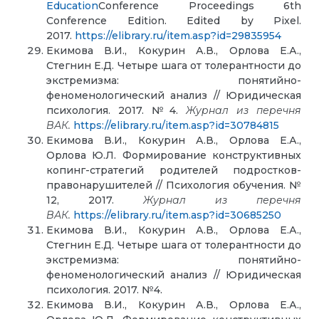
Education
Conference Proceedings 6th
Conference Edition. Edited by Pixel.
2017.
https://elibrary.ru/item.asp?id=29835954
Екимова В.И., Кокурин А.В., Орлова Е.А.,
Стегнин Е.Д. Четыре шага от толерантности до
экстремизма: понятийно-
феноменологический анализ // Юридическая
психология. 2017. №4.
Журнал из перечня
ВАК.
https://elibrary.ru/item.asp?id=30784815
Екимова В.И., Кокурин А.В., Орлова Е.А.,
Орлова Ю.Л. Формирование конструктивных
копинг-стратегий родителей подростков-
правонарушителей // Психология обучения. №
12, 2017.
Журнал из перечня
ВАК.
https://elibrary.ru/item.asp?id=30685250
Екимова В.И., Кокурин А.В., Орлова Е.А.,
Стегнин Е.Д. Четыре шага от толерантности до
экстремизма: понятийно-
феноменологический анализ // Юридическая
психология. 2017. №4.
Екимова В.И., Кокурин А.В., Орлова Е.А.,