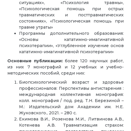
ситуациях»
, «Психология травмы»,
«Психологическая помощь при острых
травматических и посттравматических
состояниях», «Психологическая помощь при
травме утраты»
Программы дополнительного образования:
«Основы кататимно-имагинативной
психотерапии», «Углубленное изучение основ
кататимно-имагинативной психотерапии»
Основные публикации:
более
120
научных работ,
из них
7
монографий и
12
учебных и учебно-
методических пособий, среди них:
Биопсихологический возраст и здоровье
профессионалов: Перспективы антистарения :
международная коллективная монография:
колл. монография / под. ред. Т.Н. Березиной –
М.: Издательский дом Академии им. Н.Е.
Жуковского., 2021. – 280 с.
Екимова В.И., Розенова М.И., Литвинова А.В.,
Котенева А.В. Травматизация страхом: