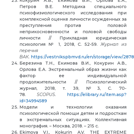
Кокурин А.В., Екимова В.И., Орлова Е.А.,
Петров В.Е. Методика специального
психофизиологического исследования при
комплексной оценке личности осужденных за
преступления против половой
неприкосновенности и половой свободы
личности // Прикладная юридическая
психология № 1, 2018, С. 52-59.
Журнал из
перечня
ВАК.
https://vestnikspbmvd.ru/en/storage/view/287
Березина Т.Н., Екимова В.И., Кокурин А.В.,
Орлова Е.А. Экстремальный образ жизни как
фактор ее индивидуальной
продолжительности // Психологический
журнал, 2018, т. 39, №3, С. 70-
78.
SCOPUS.
https://elibrary.ru/item.asp?
id=34994589
Модели и технологии оказания
психологической помощи детям и подросткам
в экстремальных ситуациях. Коллективная
монография. – Москва, 2018. – 215 с.
Ekimova V.I., Kokurin A.V. THE EXTREME