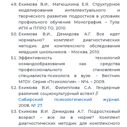
Екимова В.И., Матюшкина Е.Я. Структурное
моделирование интеллектуального и
творческого развития подростков в условиях
профильного обучения: Монография. – Тула:
ИПК и ППРО ТО, 2010.
Екимова В.И., Демидова А.Г. Все идет
нормально? комплект диагностических
методик для комплексного обследования
младших школьников. - Москва, 2010.
Эффективность технологий
командообразования как средства
профессионального становления
специалиста-психолога в вузе. - Вестник
МГОУ. Серия «Психология». - №4. – 2009.
Екимова В.И., Филиппова С.А. Гендерные
различия: социокультурный аспект //
Сибирский психологический журнал
.
2008.
№ 27
.
Екимова В.И. Демидова А.Г. Подростковый
возраст – все ли в норме? Комплект
диагностических методик для комплексного