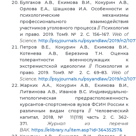
Булгаков А.В., Екимова В.И., Кокурин А.В.,
Орлова Е.А., Шашкова И.А. Особенности и
психологические механизмы
профессионального взаимодействия
участников уголовного процесса // Психология
и право. 2019. Том9. № 2. С. 156–167.
Web of
Science
.
http://psyjournals.ru/psyandlaw/2019/n2/1071
Петров В.Е., Кокурин А.В., Екимова В.И.,
Котенева А.В., Березина Т.Н. Оценка
толерантности военнослужащих к
экстремистской идеологии // Психология и
право. 2019. Том9. № 2. С. 69–83.
Web of
Science.
http://psyjournals.ru/psyandlaw/2019/n2/107
Жарких А.А., Кокурин А.В., Екимова В.И.,
Литвинова А.В., Иванов В.С. Индивидуально-
типологическая предрасположенность
курсантов-спортсменов вузов ФСИН России к
различным видам спорта // Человеческий
капитал, 2018, № 11(119) часть 2. С. 362-
371.
Журнал из перечня
ВАК.
https://elibrary.ru/item.asp?id=36435257&