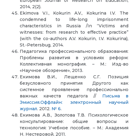
European Journal of Research on Education,
2014, 2(2).
Ekimova V.I., Kokurin A.V., Kokurina I.V. The
condemned to life-long imprisonment
characteristics in Russia /In “Victims and
witnesses: from research to effective practice”
(with the co-authors A.V. Kokurin, I.V. Kokurina),
St.-Petersbug, 2014.
Педагогика профессионального образования:
Проблемы развития в условиях реформ:
Коллективная монография. – М.: Изд-во
«Научное обозрение», 2013.
Екимова В.И., Лещенко С.Г. Позиция
безусловного принятия Другого как
системное проявление профессионально
важных качеств педагога //
Письма в
Эмиссия.Оффлайн: электронный научный
журнал
. 2012.
№ 6
.
Екимова А.В., Золотова Т.В. Психологическое
консультирование: общие вопросы и
технология: Учебное пособие. – М.: Академия
Н. Нестеровой, 2011.