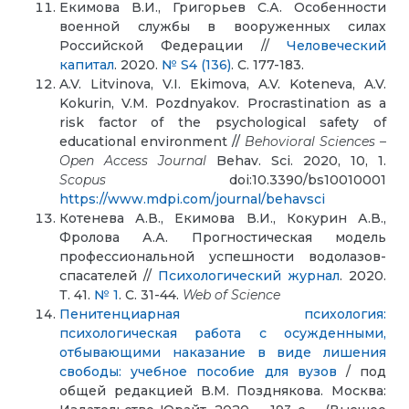
Екимова В.И., Григорьев С.А. Особенности
военной службы в вооруженных силах
Российской Федерации //
Человеческий
капитал
. 2020.
№ S4 (136)
. С. 177-183.
A.V. Litvinova, V.I. Ekimova, A.V. Koteneva, A.V.
Kokurin, V.M. Pozdnyakov. Procrastination as a
risk factor of the psychological safety of
educational environment //
Behovioral Sciences –
Open Access Journal
Behav. Sci. 2020, 10, 1.
Scopus
doi:10.3390/bs10010001
https://www.mdpi.com/journal/behavsci
Котенева А.В., Екимова В.И., Кокурин А.В.,
Фролова А.А. Прогностическая модель
профессиональной успешности водолазов-
спасателей //
Психологический журнал
. 2020.
Т. 41.
№ 1
. С. 31-44.
Web of Science
Пенитенциарная психология:
психологическая работа с осужденными,
отбывающими наказание в виде лишения
свободы: учебное пособие для вузов
/ под
общей редакцией В.М. Позднякова. Москва: