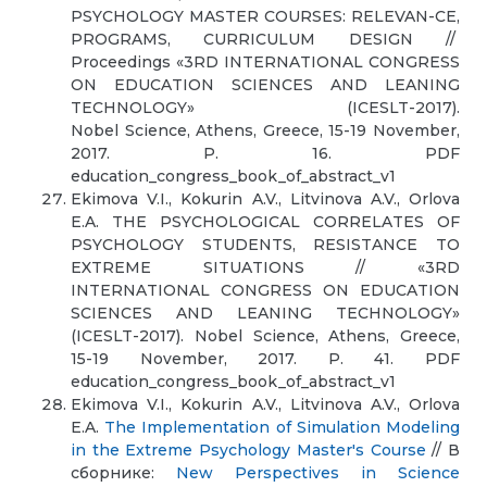
PSYCHOLOGY MASTER COURSES: RELEVAN-CE,
PROGRAMS, CURRICULUM DESIGN //
Proceedings «3RD INTERNATIONAL CONGRESS
ON EDUCATION SCIENCES AND LEANING
TECHNOLOGY» (ICESLT-2017).
Nobel Science, Athens, Greece, 15-19 November,
2017. P. 16. PDF
education_congress_book_of_abstract_v1
Ekimova V.I., Kokurin A.V., Litvinova A.V., Orlova
E.A. THE PSYCHOLOGICAL CORRELATES OF
PSYCHOLOGY STUDENTS
,
RESISTANCE TO
EXTREME SITUATIONS // «3RD
INTERNATIONAL CONGRESS ON EDUCATION
SCIENCES AND LEANING TECHNOLOGY»
(ICESLT-2017). Nobel Science, Athens, Greece,
15-19 November, 2017. P. 41. PDF
education_congress_book_of_abstra
Ekimova V.I., Kokurin A.V., Litvinova A.V., Orlova
E.A.
The Implementation of Simulation Modeling
in the Extreme Psychology Master's Course
// В
сборнике:
New Perspectives in Science