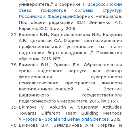
университета // В сборнике:
II Всероссийский
съезд психологов силовых структур
Российской Федерации
Сборник материалов.
Под общей редакцией Ю.П. Зинченко, А.Г.
Караяни, Ю.С. Шойгу. 2016.
Екимова В.И., Картофельникова Н.Е., Кокурин
А.В., Цеховская С.А. Модель прогнозирования
профессиональной успешности на этапе
подготовки бортпроводников // Психология
обучения. 2016. №3.
Екимова В.И., Орлова Е.А. Образовательная
среда кадетского корпуса как фактор
формирования суверенности
психологического пространства личности
воспитанников-юношей // Вестник
Шадринского государственного
педагогического университета. 2016. № 3 (31).
Ekimova V., Kokurin A. Students
'
Attitudes
Towards Different Team Building Methods
//
Procedia - Social and Behavioral Sciences
. 2015.
Екимова В.И., Залалдинова А.М. Жертвы и