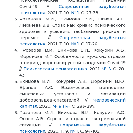
психологические последствия пандемии
Covid-19 //
Современная зарубежная
психология
. 2021. Т. 10.
№ 1
. С. 27-38.
Розенова М.И., Екимова В.И., Огнев А.С.,
Лихачева Э.В. Страх как кризис психического
здоровья в условиях глобальных рисков и
перемен //
Современная зарубежная
психология
. 2021. Т. 10.
№ 1
. С. 17-26.
Розеова В.И., Екимова В.И., Кокурин А.В.,
Морокова М.Г. Особенности мужских страхов
в период коронавирусной пандемии Covid-19
//
Психология и психотехника
. 2021.
№ 3
. С. 28-
43.
Екимова В.И., Кокурин А.В., Доронин В.Ю.,
Ефанов А.С. Взаимосвязь ценностно-
смысловых установок и мотивации
добровольцев-спасателей //
Человеческий
капитал
. 2020.
№ 9 (14)
. С. 283-287.
Розенова М.И., Екимова В.И., Кокурин А.С.,
Огнев А.В. Стресс и страх в экстремальной
ситуации //
Современная зарубежная
психология
. 2020. Т. 9.
№ 1
. С. 94-102.