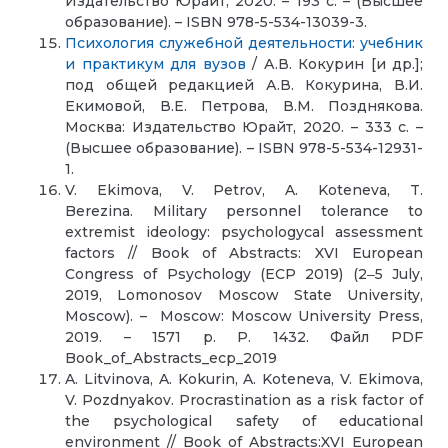
Издательство Юрайт, 2020. – 193 с. – (Высшее
образование). – ISBN 978-5-534-13039-3.
Психология служебной деятельности: учебник
и практикум для вузов
/ А.В. Кокурин [и др.];
под общей редакцией А.В. Кокурина, В.И.
Екимовой, В.Е. Петрова, В.М. Позднякова.
Москва: Издательство Юрайт, 2020. – 333 с. –
(Высшее образование). – ISBN 978-5-534-12931-
1.
V. Ekimova, V. Petrov, A. Koteneva, T.
Berezina. Military personnel tolerance to
extremist ideology: psychologycal assessment
factors // Book of Abstracts: XVI European
Congress of Psychology (ECP 2019) (2‒5 July,
2019, Lomonosov Moscow State University,
Moscow). – Moscow: Moscow University Press,
2019. – 1571 p. P. 1432. Файл PDF
Book_of_Abstracts_ecp_2019
A. Litvinova, A. Kokurin, A. Koteneva, V. Ekimova,
V. Pozdnyakov. Procrastination as a risk factor of
the psychological safety of educational
environment // Book of Abstracts:XVI European