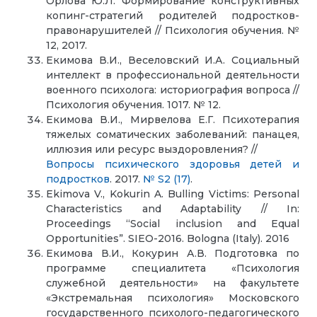
Орлова Ю.Л. Формирование конструктивных
копинг-стратегий родителей подростков-
правонарушителей // Психология обучения. №
12, 2017.
Екимова В.И., Веселовский И.А. Социальный
интеллект в профессиональной деятельности
военного психолога: историография вопроса //
Психология обучения. 1017. № 12.
Екимова В.И., Мирвелова Е.Г. Психотерапия
тяжелых соматических заболеваний: панацея,
иллюзия или ресурс выздоровления? //
Вопросы психического здоровья детей и
подростков
. 2017.
№ S2 (17)
.
Ekimova V., Kokurin A. Bulling Victims: Personal
Characteristics and Adaptability // In:
Proceedings “Social inclusion and Equal
Opportunities”. SIEO-2016. Bologna (Italy). 2016
Екимова В.И., Кокурин А.В. Подготовка по
программе специалитета «Психология
служебной деятельности» на факультете
«Экстремальная психология» Московского
государственного психолого-педагогического