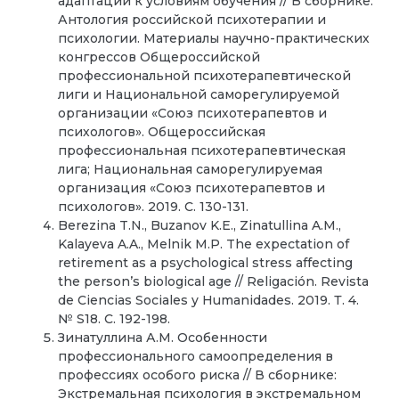
адаптации к условиям обучения // В сборнике:
Антология российской психотерапии и
психологии. Материалы научно-практических
конгрессов Общероссийской
профессиональной психотерапевтической
лиги и Национальной саморегулируемой
организации «Союз психотерапевтов и
психологов». Общероссийская
профессиональная психотерапевтическая
лига; Национальная саморегулируемая
организация «Союз психотерапевтов и
психологов». 2019. С. 130-131.
Berezina T.N., Buzanov K.E., Zinatullina A.M.,
Kalayeva A.A., Melnik M.P. The expectation of
retirement as a psychological stress affecting
the person’s biological age // Religación. Revista
de Ciencias Sociales y Humanidades. 2019. Т. 4.
№ S18. С. 192-198.
Зинатуллина А.М. Особенности
профессионального самоопределения в
профессиях особого риска // В сборнике:
Экстремальная психология в экстремальном