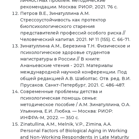
личностных проблем: методические
рекомендации. Москва: РИОР, 2021. 76 с.
Петров В.Е., Зинатуллина А.М.
Стрессоустойчивость как протектор
биопсихологического старения
представителей профессий особого риска //
Человеческий капитал. 2021. № 11 (155). С. 66-71.
Зинатуллина А.М., Березина Т.Н. Физическое и
психологическое здоровье студентов
магистратуры в России // В книге:
Ананьевские чтения - 2021. Материалы
международной научной конференции. Под
общей редакцией А.В. Шаболтас. Отв. ред. В.И.
Прусаков. Санкт-Петербург, 2021. С. 486-487.
Современные проблемы детства и
психологическая помощь семье:
методическое пособие / А.М. Зинатуллина, О.А.
Ульянина, Е.И. Любка. — Москва: РИОР:
ИНФРА-М, 2022. — 350 с.
Zinatullina, A.M., Melnik, V.P., Zimina, A.A.
Personal Factors of Biological Aging in Working
and Non-Working Respondents in Late Maturity