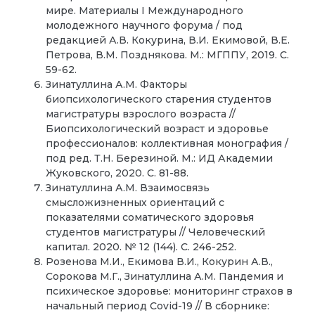
мире. Материалы I Международного
молодежного научного форума / под
редакцией А.В. Кокурина, В.И. Екимовой, В.Е.
Петрова, В.М. Позднякова. М.: МГППУ, 2019. С.
59-62.
Зинатуллина А.М. Факторы
биопсихологического старения студентов
магистратуры взрослого возраста //
Биопсихологический возраст и здоровье
профессионалов: коллективная монография /
под ред. Т.Н. Березиной. М.: ИД Академии
Жуковского, 2020. С. 81-88.
Зинатуллина А.М. Взаимосвязь
смысложизненных ориентаций с
показателями соматического здоровья
студентов магистратуры // Человеческий
капитал. 2020. № 12 (144). С. 246-252.
Розенова М.И., Екимова В.И., Кокурин А.В.,
Сорокова М.Г., Зинатуллина А.М. Пандемия и
психическое здоровье: мониторинг страхов в
начальный период Covid-19 // В сборнике: