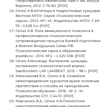
Петропавловск-Камчатский: КамГУ им. Витуса
Беринга, 2012. С 76-82. [PDF]
Сечко А.В.Аттитюды в подростковых суицидах.
Вестник МГОУ. Серия «Психологические
науки».-2013.-№1.-М.: Издательство МГОУ. С 69-
75.- 0.528 п.л. [PDF]
Сечко А.В. Роль авиационного психолога в
профессионально-психологическом
сопровождении процесса боевой подготовки
в Военно-Воздушных Силах РФ.
Психологическая наука и образование
psyedu.ru.- 2013.-№2. – с.325-338. [PDF]
Сечко Александр. Выгорание, суициды,
экстремизм: психологический анализ.-
Saarbrucken: LAP LAMBERT, 2015. – 98 с. [PDF]
Мельникова Я.А., Сечко А.В. Семейное
самоопределение курсантов вузов: основные
препятствия и способы их преодоления.
Психология обучения.- 2016.- № 2.- М.:
Издательство СГУ. С.44-51. [PDF]
Мартынюк В.А., Сечко А.В.Личностное
самоопределение младших школьников.