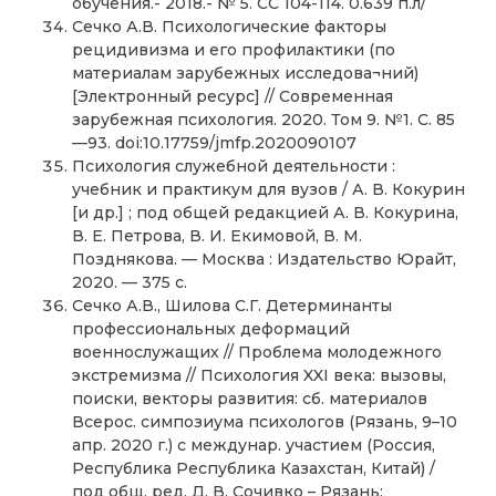
обучения.- 2018.- № 5. СС 104-114. 0.639 п.л/
Сечко А.В. Психологические факторы
рецидивизма и его профилактики (по
материалам зарубежных исследова¬ний)
[Электронный ресурс] // Современная
зарубежная психология. 2020. Том 9. №1. С. 85
—93. doi:10.17759/jmfp.2020090107
Психология служебной деятельности :
учебник и практикум для вузов / А. В. Кокурин
[и др.] ; под общей редакцией А. В. Кокурина,
В. Е. Петрова, В. И. Екимовой, В. М.
Позднякова. — Москва : Издательство Юрайт,
2020. — 375 с.
Сечко А.В., Шилова С.Г. Детерминанты
профессиональных деформаций
военнослужащих // Проблема молодежного
экстремизма // Психология XXI века: вызовы,
поиски, векторы развития: сб. материалов
Всерос. симпозиума психологов (Рязань, 9–10
апр. 2020 г.) с междунар. участием (Россия,
Республика Республика Казахстан, Китай) /
под общ. ред. Д. В. Сочивко – Рязань: