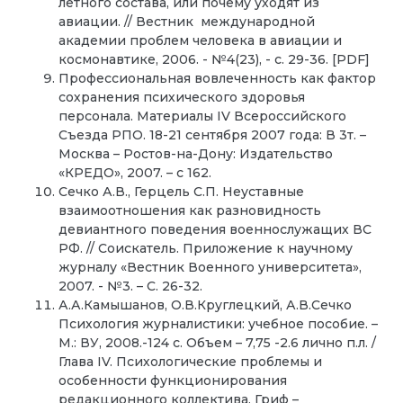
летного состава, или почему уходят из
авиации. // Вестник международной
академии проблем человека в авиации и
космонавтике, 2006. - №4(23), - с. 29-36. [PDF]
Профессиональная вовлеченность как фактор
сохранения психического здоровья
персонала. Материалы IV Всероссийского
Съезда РПО. 18-21 сентября 2007 года: В 3т. –
Москва – Ростов-на-Дону: Издательство
«КРЕДО», 2007. – с 162.
Сечко А.В., Герцель С.П. Неуставные
взаимоотношения как разновидность
девиантного поведения военнослужащих ВС
РФ. // Соискатель. Приложение к научному
журналу «Вестник Военного университета»,
2007. - №3. – С. 26-32.
А.А.Камышанов, О.В.Круглецкий, А.В.Сечко
Психология журналистики: учебное пособие. –
М.: ВУ, 2008.-124 с. Объем – 7,75 -2.6 лично п.л. /
Глава IV. Психологические проблемы и
особенности функционирования
редакционного коллектива. Гриф –