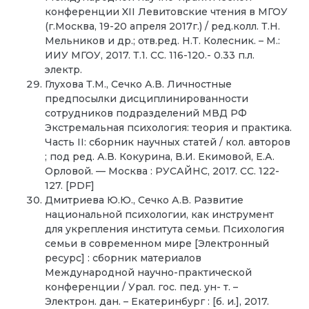
конференции XII Левитовские чтения в МГОУ
(г.Москва, 19-20 апреля 2017г.) / ред.колл. Т.Н.
Мельников и др.; отв.ред. Н.Т. Колесник. – М.:
ИИУ МГОУ, 2017. Т.1. СС. 116-120.- 0.33 п.л.
электр.
Глухова Т.М., Сечко А.В. Личностные
предпосылки дисциплинированности
сотрудников подразделений МВД РФ
Экстремальная психология: теория и практика.
Часть II: сборник научных статей / кол. авторов
; под ред. А.В. Кокурина, В.И. Екимовой, Е.А.
Орловой. — Москва : РУСАЙНС, 2017. CC. 122-
127. [PDF]
Дмитриева Ю.Ю., Сечко А.В. Развитие
национальной психологии, как инструмент
для укрепления института семьи. Психология
семьи в современном мире [Электронный
ресурс] : сборник материалов
Международной научно-практической
конференции / Урал. гос. пед. ун- т. –
Электрон. дан. – Екатеринбург : [б. и.], 2017.