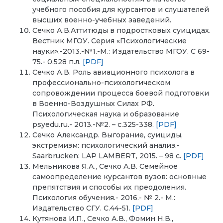
учебного пособия для курсантов и слушателей
высших военно-учебных заведений.
Сечко А.В.Аттитюды в подростковых суицидах.
Вестник МГОУ. Серия «Психологические
науки».-2013.-№1.-М.: Издательство МГОУ. С 69-
75.- 0.528 п.л.
[PDF]
Сечко А.В. Роль авиационного психолога в
профессионально-психологическом
сопровождении процесса боевой подготовки
в Военно-Воздушных Силах РФ.
Психологическая наука и образование
psyedu.ru.- 2013.-№2. – с.325-338.
[PDF]
Сечко Александр. Выгорание, суициды,
экстремизм: психологический анализ.-
Saarbrucken: LAP LAMBERT, 2015. – 98 с.
[PDF]
Мельникова Я.А., Сечко А.В. Семейное
самоопределение курсантов вузов: основные
препятствия и способы их преодоления.
Психология обучения.- 2016.- № 2.- М.:
Издательство СГУ. С.44-51.
[PDF]
Кутянова И.П., Сечко А.В., Фомин Н.В.,