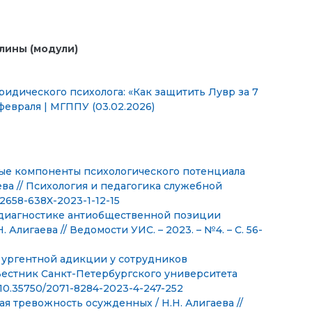
лины (модули)
идического психолога: «Как защитить Лувр за 7
февраля | МГППУ (03.02.2026)
ные компоненты психологического потенциала
ева // Психология и педагогика служебной
2/2658-638X-2023-1-12-15
в диагностике антиобщественной позиции
лигаева // Ведомости УИС. – 2023. – №4. – С. 56-
у ургентной адикции у сотрудников
 Вестник Санкт-Петербургского университета
I: 10.35750/2071-8284-2023-4-247-252
я тревожность осужденных / Н.Н. Алигаева //