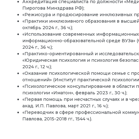
Аккредитация специалиста по должности «Меди
Пирогова Минздрава РФ);
«Режиссура и продюсирование инклюзивных практ
«Практики инклюзивного образования в высшей 
октябрь 2024 г., 36 ч.);
«Использование современных информационных т
информационно-образовательной среде ВУЗа» (Ф
2024 г., 36 ч.);
«Практико-ориентированный и исследовательс
«Юридическая психология и психология безопасн
2024 г., 12 ч.);
«Оказание психологической помощи семье с пр
отношений» (Институт практической психологии «И
«Психологическое консультирование в области п
психологии «Иматон», февраль 2023 г., 30 ч.);
«Первая помощь при несчастных случаях и в чр
акад. И.П. Павлова, март 2021 г., 16 ч.);
«Переводчик в сфере профессиональной коммун
Павлова, 2015-2018 гг., 1544 ч.).