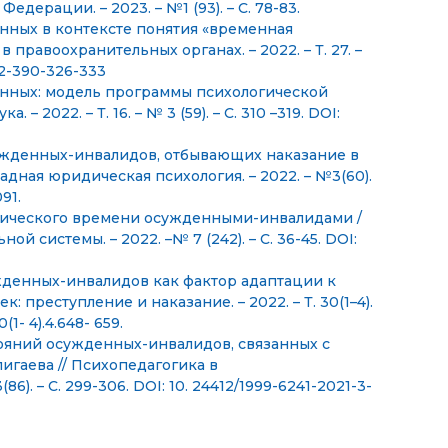
ерации. – 2023. – №1 (93). – С. 78-83.
нных в контексте понятия «временная
в правоохранительных органах. – 2022. – Т. 27. –
022-390-326-333
енных: модель программы психологической
– 2022. – Т. 16. – № 3 (59). – С. 310 –319. DOI:
сужденных-инвалидов, отбывающих наказание в
адная юридическая психология. – 2022. – №3(60).
91.
огического времени осужденными-инвалидами /
й системы. – 2022. –№ 7 (242). – С. 36-45. DOI:
ужденных-инвалидов как фактор адаптации к
: преступление и наказание. – 2022. – Т. 30(1–4).
(1- 4).4.648- 659.
ояний осужденных-инвалидов, связанных с
игаева // Психопедагогика в
86). – С. 299-306. DOI: 10. 24412/1999-6241-2021-3-