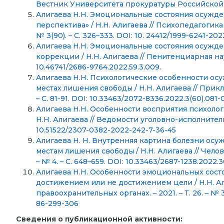
Вестник Университета прокуратуры Российской Фед
Алигаева Н.Н. Эмоциональные состояния осужде
перспектива» / Н.Н. Алигаева // Психопедагогика 
№ 3(90). – С. 326–333. DOI: 10. 24412/1999-6241-2
Алигаева Н.Н. Эмоциональные состояния осужд
коррекции / Н.Н. Алигаева // Пенитенциарная наука. 
10.46741/2686-9764.2022.59.3.009.
Алигаева Н.Н. Психологические особенности о
местах лишения свободы / Н.Н. Алигаева // Прикл
– С. 81-91. DOI: 10.33463/2072-8336.2022.3(60).081-0
Алигаева Н.Н. Особенности восприятия психол
Н.Н. Алигаева // Ведомости уголовно-исполнительно
10.51522/2307-0382-2022-242-7-36-45
Алигаева Н. Н. Внутренняя картина болезни ос
местам лишения свободы / Н.Н. Алигаева // Человек
– № 4. – С. 648–659. DOI: 10.33463/2687-1238.2022.30
Алигаева Н.Н. Особенности эмоциональных сост
достижением или не достижением цели / Н.Н. Ал
правоохранительных органах. – 2021. – Т. 26. – № 3(
86-299-306
Сведения о публикационной активности: