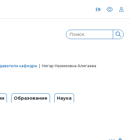
даватели кафедры
| Нигар Назимовна Алигаева
ми
Образование
Наука