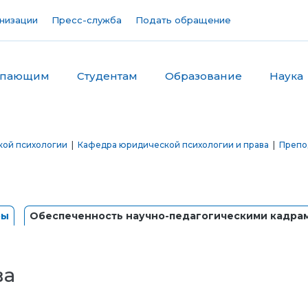
низации
Пресс-служба
Подать обращение
упающим
Студентам
Образование
Наука
кой психологии
|
Кафедра юридической психологии и права
|
Препо
ры
Обеспеченность научно-педагогическими кадра
ва