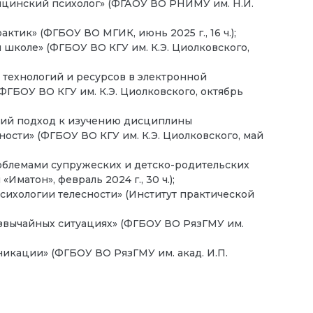
цинский психолог» (ФГАОУ ВО РНИМУ им. Н.И.
ик» (ФГБОУ ВО МГИК, июнь 2025 г., 16 ч.);
школе» (ФГБОУ ВО КГУ им. К.Э. Циолковского,
ехнологий и ресурсов в электронной
ГБОУ ВО КГУ им. К.Э. Циолковского, октябрь
кий подход к изучению дисциплины
ости» (ФГБОУ ВО КГУ им. К.Э. Циолковского, май
облемами супружеских и детско-родительских
матон», февраль 2024 г., 30 ч.);
сихологии телесности» (Институт практической
езвычайных ситуациях» (ФГБОУ ВО РязГМУ им.
икации» (ФГБОУ ВО РязГМУ им. акад. И.П.