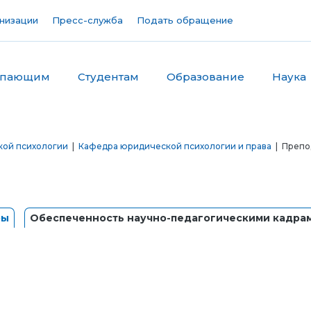
низации
Пресс-служба
Подать обращение
упающим
Студентам
Образование
Наука
кой психологии
|
Кафедра юридической психологии и права
| Препо
ры
Обеспеченность научно-педагогическими кадра