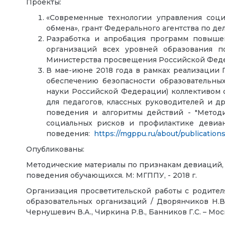
Проекты:
«Современные технологии управления соци
обмена», грант Федерального агентства по де
Разработка и апробация программ повышен
организаций всех уровней образования п
Министерства просвещения Российской Феде
В мае-июне 2018 года в рамках реализаци
обеспечению безопасности образовательны
науки Российской Федерации) коллективом 
для педагогов, классных руководителей и 
поведения и алгоритмы действий - "Метод
социальных рисков и профилактике девиан
поведения:
https://mgppu.ru/about/publication
Опубликованы:
Методические материалы по признакам девиаций, 
поведения обучающихся. М: МГППУ, - 2018 г.
Организация просветительской работы с родите
образовательных организаций / Дворянчиков Н.В., 
Чернушевич В.А., Чиркина Р.В., Банников Г.С. – Моск