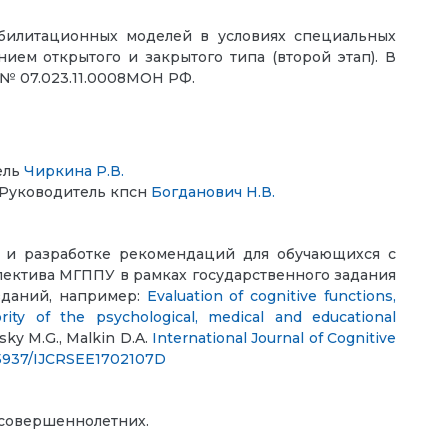
абилитационных моделей в условиях специальных
ем открытого и закрытого типа (второй этап). В
6 № 07.023.11.0008МОН РФ.
ель
Чиркина Р.В.
 Руководитель кпсн
Богданович Н.В.
 и разработке рекомендаций для обучающихся с
ллектива МГППУ в рамках государственного задания
зданий, например:
Evaluation of cognitive functions,
ity of the psychological, medical and educational
lsky M.G., Malkin D.A.
International Journal of Cognitive
0.5937/IJCRSEE1702107D
есовершеннолетних.