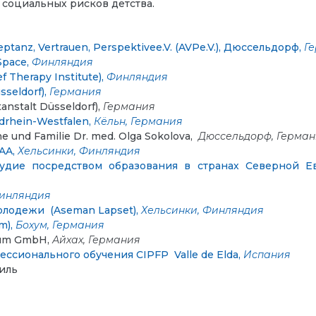
 социальных рисков детства.
nz, Vertrauen, Perspektivee.V. (AVPe.V.), Дюссельдорф,
Г
Space,
Финляндия
 Therapy Institute),
Финляндия
seldorf),
Германия
stalt Düsseldorf),
Германия
hein-Westfalen,
Кёльн, Германия
che und Familie Dr. med. Olga Sokolova,
Дюссельдорф, Герма
AA,
Хельсинки, Финляндия
удие посредством образования в странах Северной Ев
инляндия
олодежи (Aseman Lapset),
Хельсинки, Финляндия
m),
Бохум, Германия
trum GmbH,
Айхах, Германия
ссионального обуче
ния CIPFP Valle de Elda,
Испания
иль