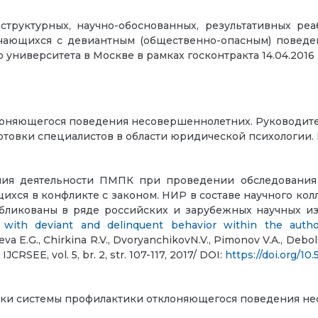
труктурных, научно-обоснованных, результативных ре
чающихся с девиантным (общественно-опасным) поведени
 университета в Москве в рамках госконтракта 14.04.201
лоняющегося поведения несовершеннолетних. Руководит
отовки специалистов в области юридической психологии.
ения деятельности ПМПК при проведении обследования
ихся в конфликте с законом. НИР в составе научного ко
бликованы в ряде российских и зарубежных научных и
 with deviant and delinquent behavior within the author
tseva E.G., Chirkina R.V., DvoryanchikovN.V., Pimonov V.A., Debo
. IJCRSEE, vol. 5, br. 2, str. 107-117, 2017/ DOI:
https://doi.org/1
нки системы профилактики отклоняющегося поведения н