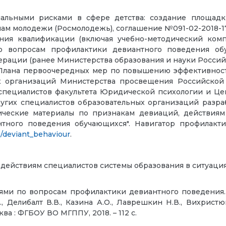
альными рисками в сфере детства: создание площадк
лам молодежи (Росмолодежь), соглашение №091-02-2018-173 
ия квалификации (включая учебно-методический компл
о вопросам профилактики девиантного поведения обу
рации (ранее Министерства образования и науки Россий
и Плана первоочередных мер по повышению эффективно
х организаций Министерства просвещения Российской
специалистов факультета Юридической психологии и Ц
других специалистов образовательных организаций разр
ические материалы по признакам девиаций, действиям
тного поведения обучающихся". Навигатор профилакт
s/deviant_behaviour
.
действиям специалистов системы образования в ситуаци
лями по вопросам профилактики девиантного поведения
Делибалт В.В., Казина А.О., Лаврешкин Н.В., Вихристюк О
ва : ФГБОУ ВО МГППУ, 2018. – 112 с.