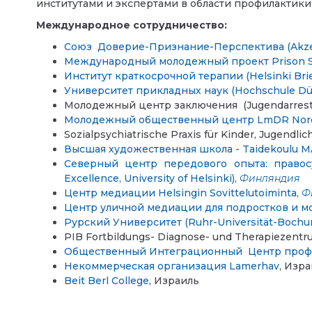
институтами и экспертами в области профилактики
Международное сотрудничество:
Союз Доверие-Признание-Перспектива (Akzepta
Международный молодежный проект Prison 
Институт краткосрочной терапии (Helsinki Brief
Университет прикладных наук (Hochschule Düs
Молодежный центр заключения (Jugendarrestan
Молодежный общественный центр LmDR Nordr
Sozialpsychiatrische Praxis für Kinder, Jugendli
Высшая художественная школа - Taidekoulu M
Северный центр передового опыта: правос
Excellence, University of Helsinki),
Финляндия
Центр медиации Helsingin Sovittelutoiminta,
Ф
Центр уличной медиации для подростков и м
Рурский Университет (Ruhr-Universität-Bochu
PIB Fortbildungs- Diagnose- und Therapiezen
Общественный Интеграционный Центр профе
Некоммерческая организация Lamerhav
,
Изра
Beit Berl College
, Израиль