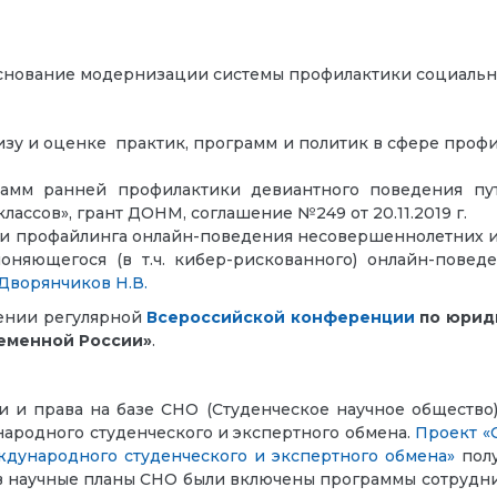
снование модернизации системы профилактики социальны
изу и оценке практик, программ и политик в сфере профи
рамм ранней профилактики девиантного поведения пу
лассов», грант ДОНМ, соглашение №249 от 20.11.2019 г.
 профайлинга онлайн-поведения несовершеннолетних и мо
оняющегося (в т.ч. кибер-рискованного) онлайн-пове
Дворянчиков Н.В.
дении регулярной
Всероссийской конференции
по юрид
ременной России»
.
и права на базе СНО (Студенческое научное общество)
ародного студенческого и экспертного обмена.
Проект «
ждународного студенческого и экспертного обмена»
полу
а в научные планы СНО были включены программы сотрудн