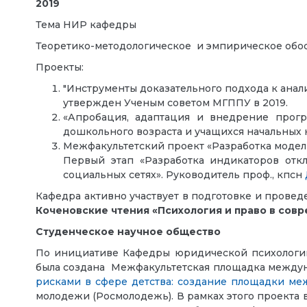
2019
Тема НИР кафедры
Теоретико-методологическое и эмпирическое обо
Проекты:
"Инструменты доказательного подхода к анал
утвержден Ученым советом МГППУ в 2019.
«Апробация, адаптация и внедрение прог
дошкольного возраста и учащихся начальных к
Межфакультетский проект «Разработка модели
Первый этап «Разработка индикаторов откл
социальных сетях». Руководитель проф., кпсн
Кафедра активно участвует в подготовке и прове
Коченовские чтения «Психология и право в сов
Студенческое научное общество
По инициативе Кафедры юридической психологии 
была создана Межфакультетская площадка междун
рисками в сфере детства: создание площадки ме
молодежи (Росмолодежь). В рамках этого проект