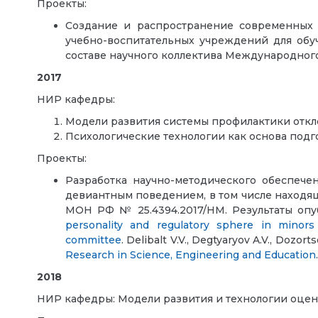
Проекты:
Создание и распространение современных с
учебно-воспитательных учреждений для обу
составе научного коллектива Международного
2017
НИР кафедры:
Модели развития системы профилактики отк
Психологические технологии как основа подг
Проекты:
Разработка научно-методического обеспеч
девиантным поведением, в том числе находящ
МОН РФ № 25.4394.2017/НМ. Результаты опу
personality and regulatory sphere in minors
committee
. Delibalt V.V., Degtyaryov A.V., Dozor
Research in Science, Engineering and Education
2018
НИР кафедры: Модели развития и технологии оце