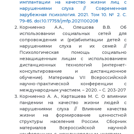
имплантации на качество жизни лиц с
нарушениями слуха // Современная
зарубежная психология. 2021. Том 10. № 2. С.
79–85. doi:10.17759/jmfp.2021100208
Корниенко А.А., Олешова В.В. Об
использовании социальных сетей для
сопровождения и (ре)абилитации детей с
нарушениями слуха и их семей //
Психологическая помощь социально
незащищенным лицам с использованием
дистанционных технологий (интернет-
консультирование и дистанционное
обучение). Материалы VII Всероссийской
научно-практической конференции с
международным участием. – 2020. – С. 203-207
Корниенко А. А., Карташева М. С. О влиянии
пандемии на качество жизни людей с
нарушениями слуха // Влияние качества
жизни на формирование ценностной
структуры населения России. Сборник
материалов Всероссийской научной
конференции с международным участием. –