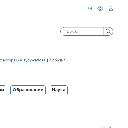
фессора В.А. Гуружапова
| События
ми
Образование
Наука