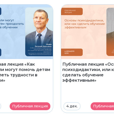
Публичная лекция «О
ая лекция «Как
психодидактики, или 
и могут помочь детям
сделать обучение
еть трудности в
эффективным»
и»
Публичная лекция
4 дек.
Публичная