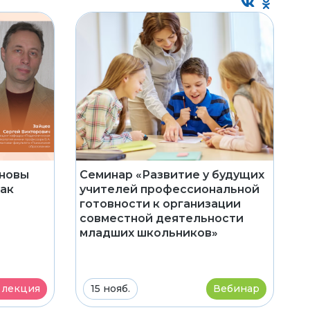
сновы
Семинар «Развитие у будущих
как
учителей профессиональной
готовности к организации
совместной деятельности
младших школьников»
 лекция
15 нояб.
Вебинар