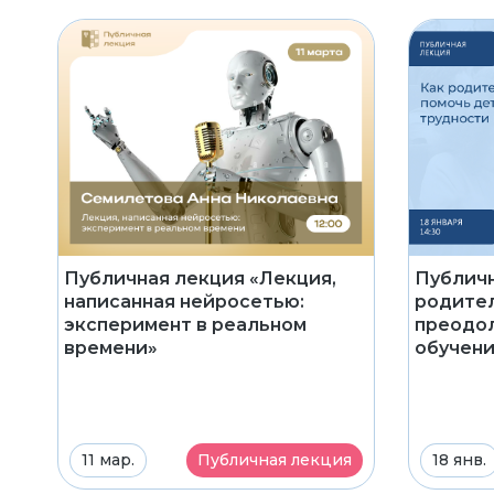
Публичная лекция «Лекция,
Публичн
написанная нейросетью:
родител
эксперимент в реальном
преодол
времени»
обучени
11 мар.
Публичная лекция
18 янв.