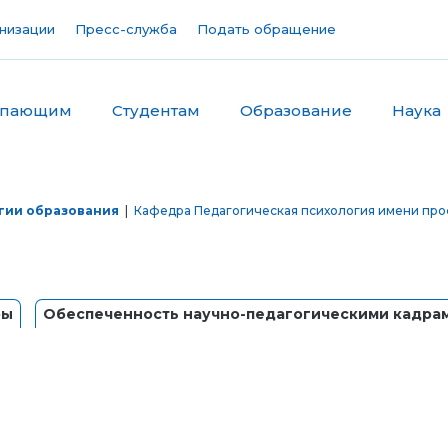
низации
Пресс-служба
Подать обращение
упающим
Студентам
Образование
Наука
гии образования
|
Кафедра Педагогическая психология имени про
ры
Обеспеченность научно-педагогическими кадра