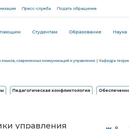
низации
Пресс-служба
Подать обращение
упающим
Студентам
Образование
Наука
х языков, современных коммуникаций и управления
|
Кафедра теории
ры
Педагогическая конфликтология
Обеспеченно
ики управления