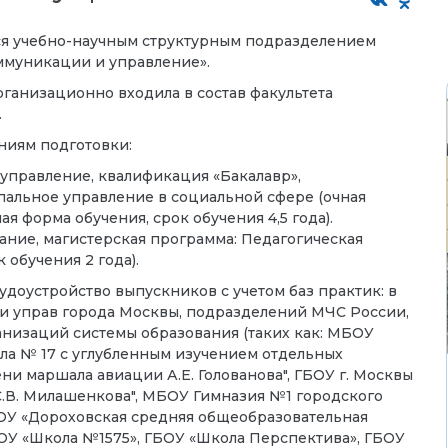
тся учебно-научным структурным подразделением
ммуникации и управление».
организационно входила в состав факультета
.
ниям подготовки:
 управление, квалификация «Бакалавр»,
альное управление в социальной сфере (очная
ая форма обучения, срок обучения 4,5 года).
ание, магистерская программа: Педагогическая
 обучения 2 года).
удоустройство выпускников с учетом баз практик: в
 и управ города Москвы, подразделений МЧС России,
анизаций системы образования (таких как: МБОУ
а № 17 с углубленным изучением отдельных
и маршала авиации А.Е. Голованова", ГБОУ г. Москвы
 С.В. Милашенкова", МБОУ Гимназия №1 городского
ОУ «Дороховская средняя общеобразовательная
БОУ «Школа №1575», ГБОУ «Школа Перспектива», ГБОУ