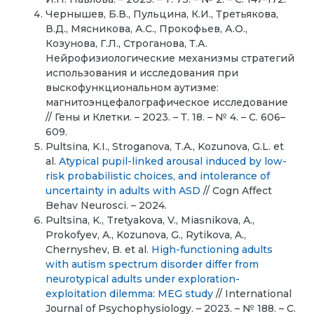
Чернышев, Б.В., Пульцина, К.И., Третьякова,
В.Д., Мясникова, А.С., Прокофьев, А.О.,
Козунова, Г.Л., Строганова, Т.А.
Нейрофизиологические механизмы стратегий
использования и исследования при
выскофункциональном аутизме:
магнитоэнцефалографическое исследование
// Гены и Клетки. – 2023. – Т. 18. – № 4. – C. 606–
609.
Pultsina, K.I., Stroganova, T.A., Kozunova, G.L. et
al.
Atypical pupil-linked arousal induced by low-
risk probabilistic choices, and intolerance of
uncertainty in adults with ASD
// Cogn Affect
Behav Neurosci. – 2024.
Pultsina, K., Tretyakova, V., Miasnikova, A.,
Prokofyev, A., Kozunova, G., Rytikova, A.,
Chernyshev, B. et al.
High-functioning adults
with autism spectrum disorder differ from
neurotypical adults under exploration-
exploitation dilemma: MEG study
// International
Journal of Psychophysiology. – 2023. – № 188. – С.