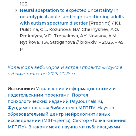
103.
Neural adaptation to expected uncertainty in
neurotypical adults and high-functioning adults
with autism spectrum disorder
[Preprint] / K.I.
Pulstina, G.L. Kozunova, B.V. Chernyshev, A.O.
Prokofyev, V.D. Tretyakova, A.Y. Novikov, A.M.
Rytikova, T.A. Stroganova // bioRxiv. – 2025. – 45
p.
Календарь вебинаров и встреч проекта «Наука в
публикациях» на 2025–2026 гг.
Источники:
Управление информационными и
издательскими проектами
,
Портал
психологических изданий PsyJournals.ru
,
Фундаментальная библиотека МГППУ
,
Научно-
образовательный центр нейрокогнитивных
исследований (МЭГ-центр)
,
Сектор «Точка кипения
МГППУ»
,
Знакомимся с научными публикациями