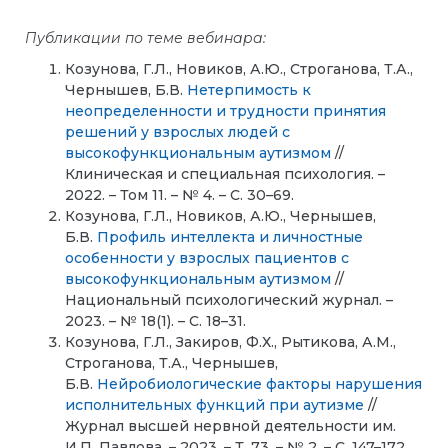
Публикации по теме вебинара:
Козунова, Г.Л., Новиков, А.Ю., Строганова, Т.А.,
Чернышев, Б.В.
Нетерпимость к
неопределенности и трудности принятия
решений у взрослых людей с
высокофункциональным аутизмом
//
Клиническая и специальная психология. –
2022. – Том 11. – № 4. – С. 30–69.
Козунова, Г.Л., Новиков, А.Ю., Чернышев,
Б.В.
Профиль интеллекта и личностные
особенности у взрослых пациентов с
высокофункциональным аутизмом
//
Национальный психологический журнал. –
2023. – № 18(1). – С. 18–31.
Козунова, Г.Л., Закиров, Ф.Х., Рытикова, А.М.,
Строганова, Т.А., Чернышев,
Б.В.
Нейробиологические факторы нарушения
исполнительных функций при аутизме
//
Журнал высшей нервной деятельности им.
И.П. Павлова. – 2023. – Т. 73. – № 2. – C. 147–172.