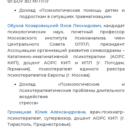
ФГБОУ ВО МГППУ
Доклад «Психологическая помощь детям и
подросткам в ситуациях травматизации»
Обухов Козаровицкий Яков Леонидович
, кандидат
психологических наук, почетный профессор
Московского института психоанализа, член
Центрального Совета ОППЛ, президент
Ассоциации организаций развития символдрамы –
Кататимно-имагинативной психотерапии (АОРС
КИП), доцент АОРС КИП и ИПП (г. Потсдам,
Германия), психотерапевт единого реестра
психотерапевтов Европы (г. Москва).
Доклад «Психологические и
психотерапевтические проблемы длительного
воздействия
стресс
Громацкая Юлия Александровна
, врач-психиатр-
психотерапевт, супервизор, доцент АОРС КИП (г.
Тирасполь, Приднестровье).