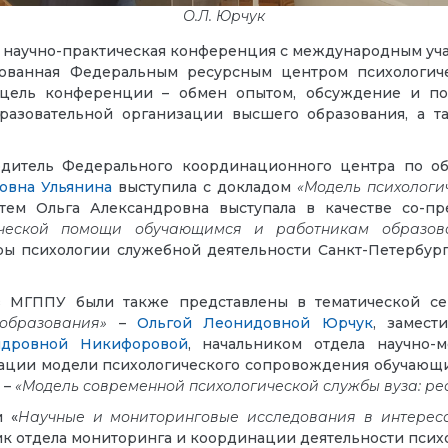
О.Л. Юрчук
ая научно-практическая конференция с международным уч
зованная Федеральным ресурсным центром психологич
 цель конференции – обмен опытом, обсуждение и пои
азовательной организации высшего образования, а т
дитель Федерального координационного центра по об
овна Ульянина
выступила с докладом
«Модель психологи
атем Ольга Александровна выступала в качестве со-пр
ической помощи обучающимся и работникам образов
дры психологии служебной деятельности Санкт-Петербур
ов МГППУ были также представлены в тематической 
образования»
–
Ольгой Леонидовной Юрчук
, замест
ндровной Никифоровой
, начальником отдела научно-
ации модели психологического сопровождения обучающих
 –
«Модель современной психологической службы вуза: рес
 «
Научные и мониторинговые исследования в интереса
ик отдела мониторинга и координации деятельности псих