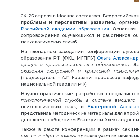
24–25 апреля в Москве состоялась Всероссийск
проблемы и перспективы развития»
, органи
Российской академии образования
. Основная
сопровождения обучающихся и работников обр
психологических служб.
На пленарном заседании конференции руково
образования РФ (ФКЦ МГППУ)
Ольга Александр
среднего профессионального образования»
. З
оказания экстренной и кризисной психолог
(председатель – А.Г. Караяни, профессор кафе
национальной гвардии РФ).
Научно-практические разработки специалист
психологической службы в системе высшего 
психологических наук, и
Екатериной Алекса
представила методические материалы для апроб
дополнен сообщением Екатерины Александровы
Также в работе конференции в рамках секции
высшего образования»
приняла участие начальн