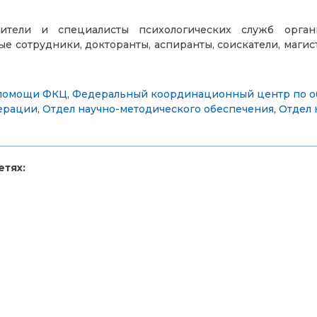
ители и специалисты психологических служб органи
ые сотрудники, докторанты, аспиранты, соискатели, маги
 помощи ФКЦ
,
Федеральный координационный центр по об
ерации
,
Отдел научно-методического обеспечения
,
Отдел 
тях: