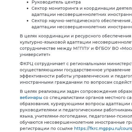
Руководитель центра
Сектор мониторинга и координации деятел
адаптации несовершеннолетних иностранн
Сектор научно-методического обеспечения 
адаптации несовершеннолетних иностранны
В целях координации и ресурсного обеспечения
культурно-языковой адаптации несовершенноле
сотрудничестве между МГППУ и ФГБОУ ВО «Моск
университет»
ФКРЦ сотрудничает с региональными министерст
осуществляющими государственное управление 
эффективности работы управленческих и педаго
иностранными гражданами по вопросам содейств
В целях реализации задач сопровождения обра
вебинары
со специалистами органов местного с
образования, курирующими вопросы адаптации 
руководителями и педагогическими работниками 
языка, учителями-логопедами, педагогами-психо
обучаются несовершеннолетние иностранные гра
регистрации по ссылке
https://fkrc.mgppu.ru/cour