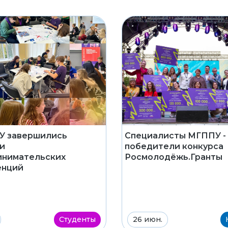
Специалисты МГППУ -
У завершились
победители конкурса
и
Росмолодёжь.Гранты
инимательских
енций
Студенты
26 июн.