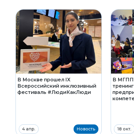
В Москве прошел IX
В МГПП
Всероссийский инклюзивный
тренинг
фестиваль #ЛюдиКакЛюди
предпр
компет
4 апр.
Новость
18 окт.