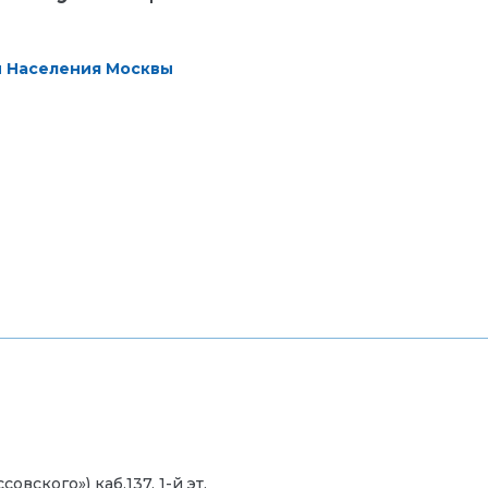
ти Населения Москвы
овского») каб.137, 1-й эт.