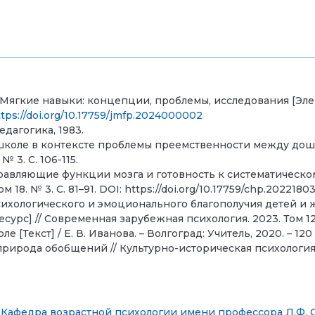
В. Мягкие навыки: концепции, проблемы, исследования [Эл
ttps://doi.org/10.17759/jmfp.2024000002
дагогика, 1983.
к школе в контексте проблемы преемственности между до
 3. С. 106-115.
 Управляющие функции мозга и готовность к систематическ
18. № 3. C. 81–91. DOI: https://doi.org/10.17759/chp.20221803
психологического и эмоционального благополучия детей и
с] // Современная зарубежная психология. 2023. Том 12. №
 [Текст] / Е. В. Иванова. – Волгоград: Учитель, 2020. – 120 
рирода обобщений // Культурно-историческая психология. 20
,
Кафедра возрастной психологии имени профессора Л.Ф. 