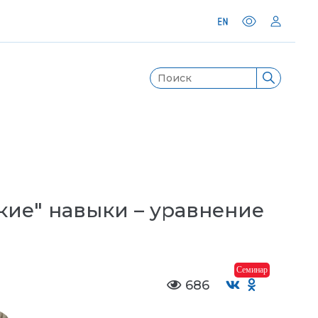
кие" навыки – уравнение
Семинар
686