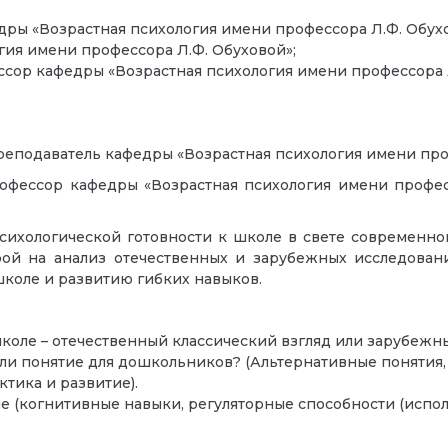
дры «Возрастная психология имени профессора Л.Ф. Обухо
ия имени профессора Л.Ф. Обуховой»;
ссор кафедры «Возрастная психология имени профессора Л
еподаватель кафедры «Возрастная психология имени про
профессор кафедры «Возрастная психология имени профес
сихологической готовности к школе в свете современн
 опорой на анализ отечественных и зарубежных исследов
школе и развитию гибких навыков.
школе – отечественный классический взгляд или зарубежн
 ли понятие для дошкольников? (Альтернативные понятия,
тика и развитие).
 (когнитивные навыки, регуляторные способности (исполн