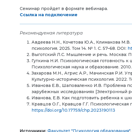
Семинар пройдет в формате вебинара.
Ссылка на подключение
Рекомендуемая литература
Авдеева Н.Н., Кочетова Ю.А., Климакова М.
психология. 2025. Том 14. № 1. C. 57–68. DOI:
h
Выготский Л.С. Мышление и речь. Москва: Пе
Гуткина Н.И. Психологическая готовность 
Психологическая наука и образование. 2010. №
Захарова М.Н., Агрис А.Р., Мачинская Р.И.
Культурно-историческая психология. 2022. Том 
Иванова Е.В., Шаповаленко И.В. Проблема 
зарубежных исследованиях [Электронный ресур
Иванова, Е.В. Как подготовить ребенка к школе
Кравцов О.Г., Кравцов Г.Г. Психологическая п
https://doi.org/10.17759/chp.2023190113
Источники:
Факультет "Психология образования"