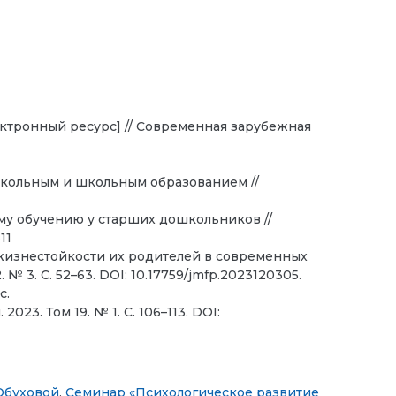
ектронный ресурс] // Современная зарубежная
школьным и школьным образованием //
ому обучению у старших дошкольников //
11
 жизнестойкости их родителей в современных
 3. С. 52–63. DOI: 10.17759/jmfp.2023120305.
с.
23. Том 19. № 1. C. 106–113. DOI:
Обуховой
,
Семинар «Психологическое развитие