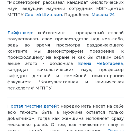
"Мослекторий" рассказал кандидат биологических
наук, ведущий научный сотрудник МЭГ-Центра
МГППУ
Сергей Шишкин
.
Подробнее:
Москва 24
Лайфхакер
: хейтвотчинг - прекрасный способ
почувствовать свое превосходство над кем-либо,
ведь во время просмотра раздражающего
контента мы демонстрируем презрение к
происходящему на экране и как бы ставим себя
выше этого - объяснила
Елена Чеботарева
,
кандидат психологических наук, профессор
кафедры детской и семейной психотерапии
факультета "Консультативная и клиническая
психология"
МГППУ.
Портал "Растим детей"
: нередко мать несет на себе
всю тяжесть быта, а мужчина остается только
добытчиком, тогда как женщина исполняет сразу
несколько ролей. О том, как «включить» папу в
жизнь детей, дает рекомендации
Оксана