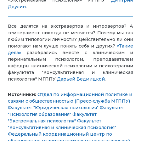
«Экстремальная психология» МГППУ
Дмитрий
Деулин
.
Все делятся на экстравертов и интровертов? А
темперамент никогда не меняется? Почему мы так
любим типологии личности? Действительно ли они
помогают нам лучше понять себя и других?
«Такие
дела»
разобрались вместе с клиническим и
перинатальным психологом, преподавателем
кафедры клинической психологии и психотерапии
факультета "Консультативная и клиническая
психология" МГППУ
Дарьей Ведмицкой
.
Источники:
Отдел по информационной политике и
связям с общественностью (Пресс-служба МГППУ)
Факультет "Юридическая психология"
Факультет
"Психология образования"
Факультет
"Экстремальная психология"
Факультет
"Консультативная и клиническая психология"
Федеральный координационный центр по
обеспечению развития психолого-педагогической