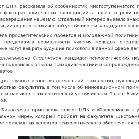
ог ЦПК, рассказала об особенностях многоступенчатого 
сс-факторах длительных экспедиций, а также о роли п
о возвращения на Землю. Отдельный интерес вызвало зн
ляции нервно-психической устойчивости кандидатов в ко
дела просветительских проектов и молодежной политики
 представила возможности участия молодых специал
рые могут выбрать будущие психологи в данной сфере дея
алентиновна Славинская
, кандидат психологических н
а поделилась опытом психодиагностики и сопровождения 
автов.
дры научных основ экстремальной психологии, руководи
аботках факультета, в том числе об инновационном при
вки навыков психологической устойчивости. Также были
ов.
 Финогенова
пригласила коллег ЦПК и «Роскосмоса» к 
альном мире», который пройдет на факультете «Экстрем
е прикладных аспектов психологического обеспечения пр