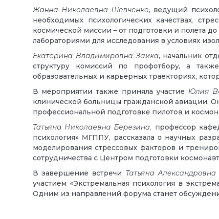
Жанна Николаевна Шевченко
, ведущий психол
необходимых психологических качествах, стре
космической миссии – от подготовки и полета д
лабораториями для исследования в условиях изо
Екатерина Владимировна Заика
, начальник от
структуру комиссий по профотбору, а также
образовательных и карьерных траекториях, кото
В мероприятии также приняла участие
Юлия В
клинической больницы гражданской авиации. Он
профессиональной подготовке пилотов и космон
Татьяна Николаевна Березина
, профессор кафе
психология» МГППУ, рассказала о научных разр
моделирования стрессовых факторов и трениро
сотрудничества с Центром подготовки космонавт
В завершение встречи
Татьяна Александровна
участием «Экстремальная психология в экстрем
Одним из направлений форума станет обсуждени