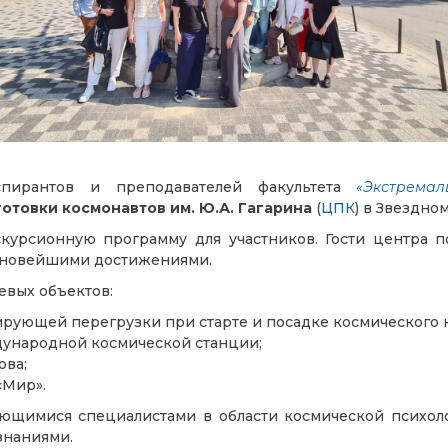
аспирантов и преподавателей факультета
«Экстремал
отовки космонавтов им. Ю.А. Гагарина
(
ЦПК
) в Звездно
урсионную программу для участников. Гости центра п
и новейшими достижениями.
евых объектов:
ирующей перегрузки при старте и посадке космического 
ународной космической станции;
ова;
«Мир».
ющимися специалистами в области космической психоло
знаниями.