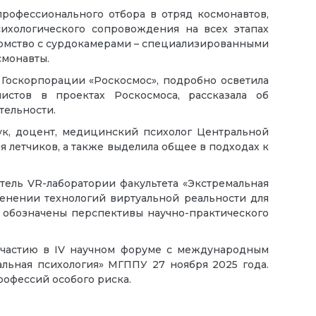
профессионального отбора в отряд космонавтов,
сихологического сопровождения на всех этапах
акомство с сурдокамерами – специализированными
смонавты.
 Госкорпорации «Роскосмос», подробно осветила
истов в проектах Роскосмоса, рассказала об
тельности.
аук, доцент, медицинский психолог Центральной
летчиков, а также выделила общее в подходах к
тель VR-лаборатории факультета «Экстремальная
менении технологий виртуальной реальности для
 обозначены перспективы научно-практического
участию в IV научном форуме с международным
альная психология» МГППУ 27 ноября 2025 года.
офессий особого риска.