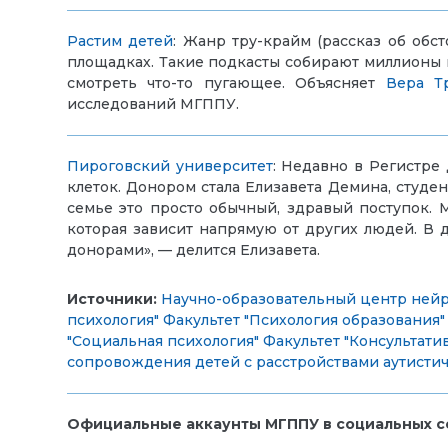
Растим детей
:
Жанр тру-крайм (рассказ об обс
площадках. Такие подкасты собирают миллионы п
смотреть что-то пугающее.
Объясняе
т
Вера Т
исследований
МГППУ
.
Пироговский университет
:
Недавно в Регистре 
клеток. Донором стала Елизавета Демина, студе
семье это просто обычный, здравый поступок. 
которая зависит напрямую от других людей. В д
донорами», — делится Елизавета.
Источники:
Научно-образовательный центр ней
психология"
Факультет "Психология образования"
"Социальная психология"
Факультет "Консультати
сопровождения детей с расстройствами аутистич
Официальные аккаунты МГППУ в социальных се