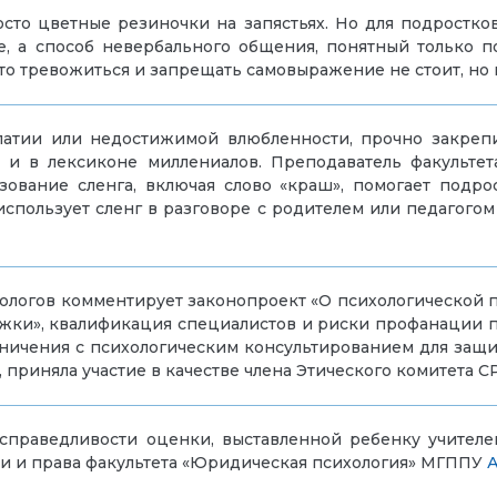
осто цветные резиночки на запястьях. Но для подростко
де, а способ невербального общения, понятный только
то тревожиться и запрещать самовыражение не стоит, но
мпатии или недостижимой влюбленности, прочно закреп
и в лексиконе миллениалов. Преподаватель факультет
зование сленга, включая слово «краш», помогает подро
 использует сленг в разговоре с родителем или педагогом
ологов комментирует законопроект «О психологической 
жки», квалификация специалистов и риски профанации п
раничения с психологическим консультированием для защ
приняла участие в качестве члена Этического комитета С
 справедливости оценки, выставленной ребенку учител
 и права факультета
«Юридическая психология»
МГППУ
А