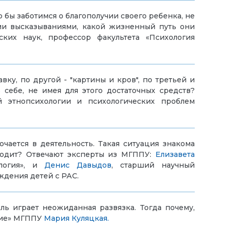
о бы заботимся о благополучии своего ребенка, не
ми высказываниями, какой жизненный путь они
еских наук,
профессор
факультета «Психология
у, по другой - "картины и кров", по третьей и
 себе, не имея для этого достаточных средств?
й этнопсихологии и психологических проблем
ается в деятельность. Такая ситуация знакома
ходит?
О
твечают эксперты из МГППУ:
Елизавета
ология», и
Денис Давыдов
,
старший научный
ждения детей с РАС.
ль играет неожиданная развязка. Тогда почему,
ние» МГППУ
Мария Куляцкая.