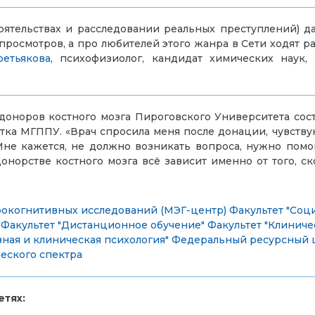
тоятельствах и расследовании реальных преступлений) 
росмотров, а про любителей этого жанра в Сети ходят р
ретьякова
, психофизиолог, кандидат химических наук
доноров костного мозга Пироговского Университета сост
нтка МГППУ. «Врач спросила меня после донации, чувствую
Мне кажется, не должно возникать вопроса, нужно помог
онорстве костного мозга всё зависит именно от того, 
рокогнитивных исследований (МЭГ-центр)
Факультет "Соц
Факультет "Дистанционное обучение"
Факультет "Клиниче
вная и клиническая психология"
Федеральный ресурсный ц
еского спектра
тях: