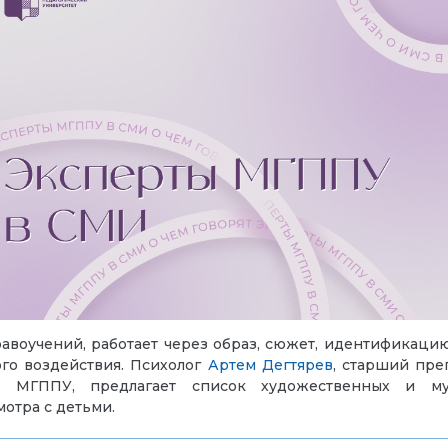
нравоучений, работает через образ, сюжет, идентификаци
го воздействия.
Психолог
Артем Дегтярев
, старший пре
я»
МГППУ
, предлагает список художественных и м
мотра с детьми
.