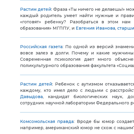
Растим детей
:
Фраза
«Ты ничего не делаешь!» мо
каждый родитель умеет найти нужные и прави
«готовят» ребенку? Разобраться в этом на
образования» МГППУ, и
Евгения Иванова
,
старши
Российская газета
: По одной из версий знамени
вовсе залез в долги. Почему и какие мужчины 
Современная психология дает много объясне
поликультурного образования
факультета «Социа
Растим детей
:
Ребенок с аутизмом отказываетс
каждому, кто имел дело с людьми с расстройс
Давыдова
,
кандидат биологических наук,
до
сотрудник
научной лаборатории Федераль
ного р
Комсомольская правда
: Вроде бы юмор создает
например, американский юмор не схож с нашим?