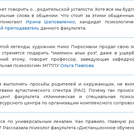
жет говорить о… родительской усталости.
Х
отя все мы будт
льные слова в общении. Что стоит за этими обыденны
м помогают
Ирина Шаповаленко
, кандидат психологич
й преподаватель
дан
ного факультета
.
той легенды, художник Нико Пиросмани продал свою лавк
стремятся подарить "миллион алых роз", даже в ущерб
ний этому, говорит профессор, заведующая кафедро
льная психология»
МГППУ
Ольга Павлова
.
я выполнять просьбы родителей и окружающих, не включ
твами аутистического спектра (РАС). Почему так проис
цент
факультета «Клиническая и специальная псих
есурсного центра по организации комплексного сопрово
ся по универсальным лекалам. Как правило, главную ро
 Рассказала психолог факультета «Дистанционное обуче