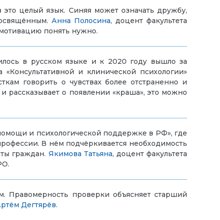
в это целый язык. Синяя может означать дружбу,
 посвящённым.
Анна Полосина
, доцент факультета
 мотивацию понять нужно.
илось в русском языке и к 2020 году вышло за
а «Консультативной и клинической психологии»
сткам говорить о чувствах более отстраненно и
 и рассказывает о появлении «краша», это можно
помощи и психологической поддержке в РФ», где
рофессии. В нём подчёркивается необходимость
иты граждан.
Якимова Татьяна
, доцент факультета
РО.
ем. Правомерность проверки объясняет
старший
ртём Дегтярёв
.