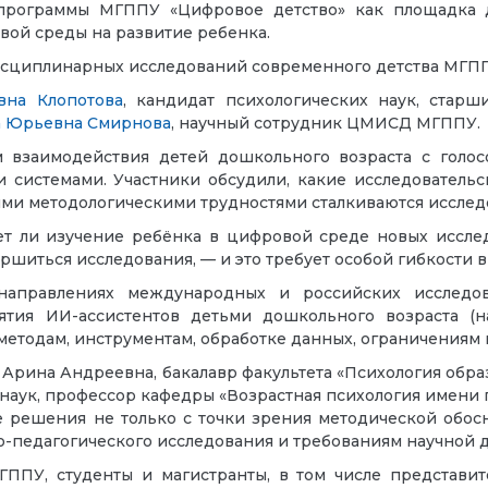
 программы МГППУ «Цифровое детство» как площадка д
вой среды на развитие ребенка.
сциплинарных исследований современного детства МГП
вна Клопотова
, кандидат психологических наук, ста
а Юрьевна Смирнова
, научный сотрудник ЦМИСД МГППУ.
взаимодействия детей дошкольного возраста с голос
и системами. Участники обсудили, какие исследователь
ими методологическими трудностями сталкиваются исследо
т ли изучение ребёнка в цифровой среде новых исслед
ршиться исследования, — и это требует особой гибкости в
аправлениях международных и российских исследов
ятия ИИ-ассистентов детьми дошкольного возраста (н
методам, инструментам, обработке данных, ограничениям
 Арина Андреевна, бакалавр факультета «Психология обр
 наук, профессор кафедры «Возрастная психология имени 
 решения не только с точки зрения методической обосн
го-педагогического исследования и требованиям научной 
ППУ, студенты и магистранты, в том числе представит