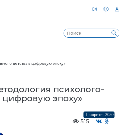
ьного детства в цифровую эпоху»
етодология психолого-
в цифровую эпоху»
Приоритет 2030
515