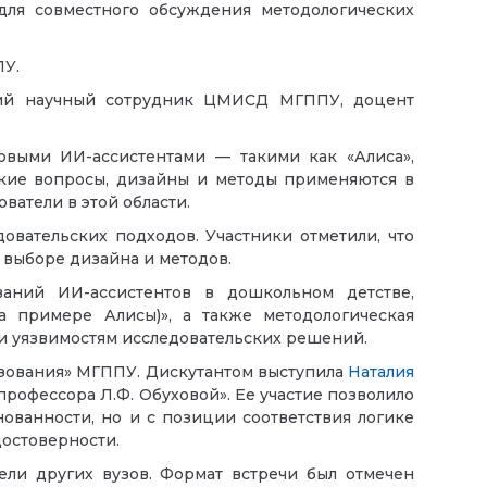
ля совместного обсуждения методологических
ПУ.
рший научный сотрудник ЦМИСД МГППУ, доцент
овыми ИИ-ассистентами — такими как «Алиса»,
ские вопросы, дизайны и методы применяются в
ватели в этой области.
овательских подходов. Участники отметили, что
 выборе дизайна и методов.
аний ИИ-ассистентов в дошкольном детстве,
а примере Алисы)», а также методологическая
 и уязвимостям исследовательских решений.
азования» МГППУ. Дискутантом выступила
Наталия
профессора Л.Ф. Обуховой». Ее участие позволило
ованности, но и с позиции соответствия логике
достоверности.
ели других вузов. Формат встречи был отмечен