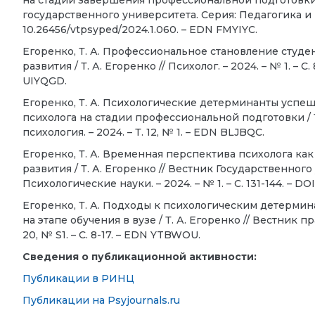
на стадии завершения профессиональной подготовки /
государственного университета. Серия: Педагогика и пси
10.26456/vtpsyped/2024.1.060. – EDN FMYIYC.
Егоренко, Т. А. Профессиональное становление студ
развития / Т. А. Егоренко // Психолог. – 2024. – № 1. – С
UIYQGD.
Егоренко, Т. А. Психологические детерминанты успе
психолога на стадии профессиональной подготовки / Т
психология. – 2024. – Т. 12, № 1. – EDN BLJBQC.
Егоренко, Т. А. Временная перспектива психолога ка
развития / Т. А. Егоренко // Вестник Государственно
Психологические науки. – 2024. – № 1. – С. 131-144. – DO
Егоренко, Т. А. Подходы к психологическим детерми
на этапе обучения в вузе / Т. А. Егоренко // Вестник п
20, № S1. – С. 8-17. – EDN YTBWOU.
Сведения о публикационной активности:
Публикации в РИНЦ
Публикации на Psyjournals.ru