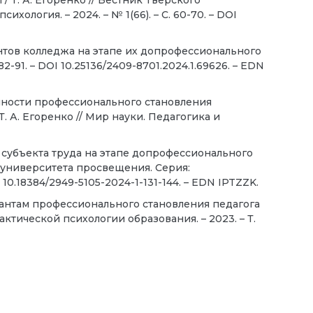
 Т. А. Егоренко // Вестник Тверского
хология. – 2024. – № 1(66). – С. 60-70. – DOI
ентов колледжа на этапе их допрофессионального
. 82-91. – DOI 10.25136/2409-8701.2024.1.69626. – EDN
шности профессионального становления
. А. Егоренко // Мир науки. Педагогика и
к субъекта труда на этапе допрофессионального
го университета просвещения. Серия:
I 10.18384/2949-5105-2024-1-131-144. – EDN IPTZZK.
нантам профессионального становления педагога
рактической психологии образования. – 2023. – Т.