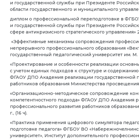
и государственной службы при Президенте Российс
области государственного и муниципального управления
диплом о профессиональной переподготовке в ФГБОУ
и государственной службы при Президенте Российс
сфере антикризисного стратегического управления» 201
«Эффективные механизмы сопровождения профессион
непрерывного профессионального образования «Век
государственный педагогический университет им. М. Акм
«Проектирование и особенности реализации основн
с учетом единых подходов к структуре и содержанию
ФГАОУ ДПО Академия реализации государственной п
работников образования Министерства просвещения РФ,
«Организационно-методическое сопровождение конк
компетентностного подхода» ФГАОУ ДПО Академия р
профессионального развития работников образовани
г., (16 ч).
«Практика применения цифрового симулятора педаго
подготовке педагога» ФГБОУ ВО «Набережночелнинс
университет», Институт дополнительного профессио