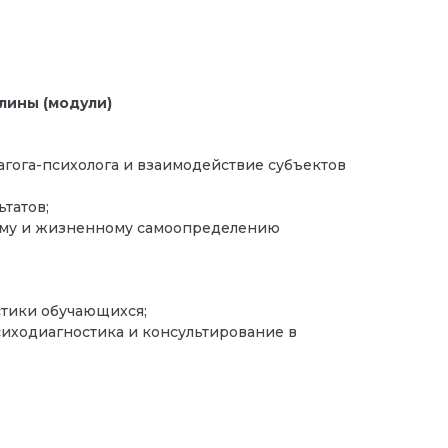
лины (модули)
агога-психолога и взаимодействие субъектов
татов;
ному и жизненному самоопределению
стики обучающихся;
иходиагностика и консультирование в