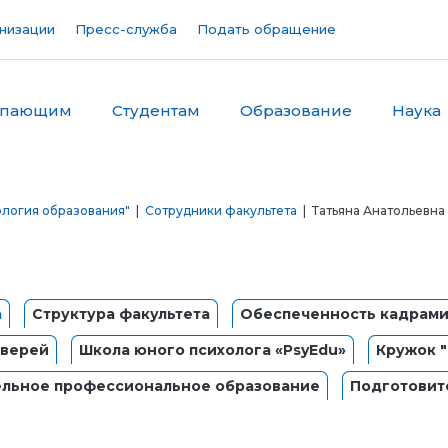
низации
Пресс-служба
Подать обращение
упающим
Студентам
Образование
Наука
ология образования"
|
Сотрудники факультета
| Татьяна Анатольевна
а
Структура факультета
Обеспеченность кадрам
дверей
Школа юного психолога «PsyEdu»
Кружок 
льное профессиональное образование
Подготовит