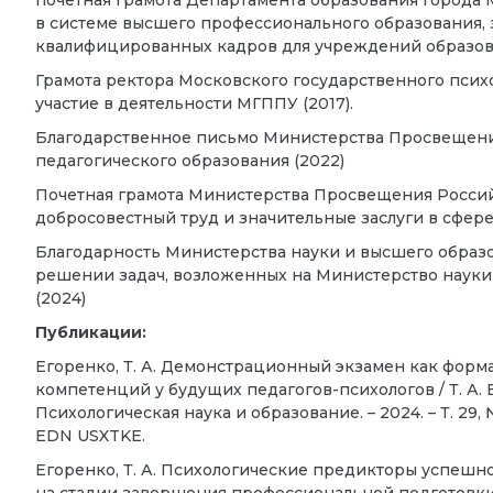
почетная грамота Департамента образования города 
в системе высшего профессионального образования, 
квалифицированных кадров для учреждений образова
Грамота ректора Московского государственного псих
участие в деятельности МГППУ (2017).
Благодарственное письмо Министерства Просвещени
педагогического образования (2022)
Почетная грамота Министерства Просвещения Росси
добросовестный труд и значительные заслуги в сфере
Благодарность Министерства науки и высшего образ
решении задач, возложенных на Министерство наук
(2024)
Публикации:
Егоренко, Т. А. Демонстрационный экзамен как фор
компетенций у будущих педагогов-психологов / Т. А. Ег
Психологическая наука и образование. – 2024. – Т. 29, №
EDN USXTKE.
Егоренко, Т. А. Психологические предикторы успешн