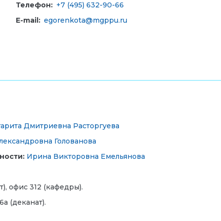
Телефон:
+7 (495) 632-90-66
E-mail:
egorenkota@mgppu.ru
арита Дмитриевна Расторгуева
лександровна Голованова
ности:
Ирина Викторовна Емельянова
т), офис 312 (кафедры).
6а (деканат).