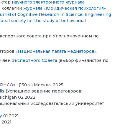
актор
научного электронного журнала
й коллегии
журнала «Юридическая психология»
,
ournal of Cognitive Research in Science, Engineering
ional society for the study of behavioural
в Экспертного совета при Уполномоченном по
иаторов
«Национальная палата медиаторов»
.
 член
Экспертного Совета
(выбор финалистов по
 РНСО».
(150 ч.) Москва, 2025.
lls
(Успешное ведение переговоров:
Michigan 02.2022
Национальный исследовательский университет
y
01.2021
.2021