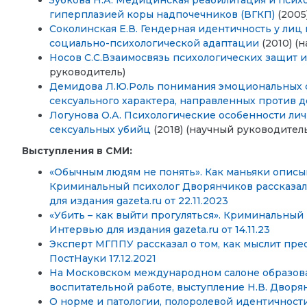
Зубкова Н.А. Медицинская реабилитация и псих
гиперплазией коры надпочечников (ВГКП)
(2005
Соколинская Е.В. Гендерная идентичность у лиц 
социально-психологической адаптации
(2010) (
Носов С.С.Взаимосвязь психологических защит 
руководитель)
Демидова Л.Ю.Роль понимания эмоциональных 
сексуального характера, направленных против 
Логунова О.А. Психологические особенности ли
сексуальных убийц
(2018) (научный руководител
Выступления в СМИ:
«Обычным людям не понять». Как маньяки описы
Криминальный психолог Дворянчиков рассказал
для издания gazeta.ru от 22.11.2023
«Убить – как выйти прогуляться». Криминальный 
Интервью для издания gazeta.ru от 14.11.23
Эксперт МГППУ рассказал о том, как мыслит пре
ПостНауки 17.12.2021
На Московском международном салоне образов
воспитательной работе, выступление Н.В. Дворян
О норме и патологии, полоролевой идентичности