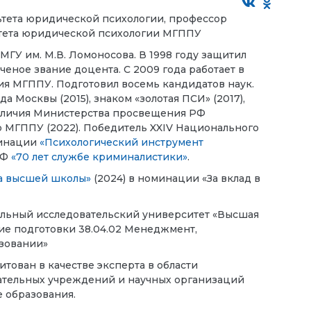
льтета юридической психологии, профессор
ьтета юридической психологии МГППУ
 МГУ им. М.В. Ломоносова
. В 1998 году защитил
еное звание доцента. С 2009 года работает в
ия МГППУ. Подготовил восемь кандидатов наук.
 Москвы (2015), знаком «золотая ПСИ» (2017),
отличия Министерства просвещения РФ
р МГППУ (2022). Победитель XXIV Национального
минации
«Психологический инструмент
РФ
«70 лет службе криминалистики»
.
а высшей школы»
(2024) в номинации «За вклад в
ьный исследовательский университет «Высшая
ие подготовки 38.04.02 Менеджмент,
азовании»
дитован в качестве эксперта в области
ательных учреждений и научных организаций
 образования.