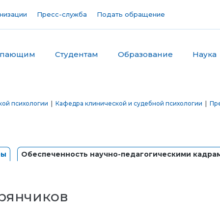
низации
Пресс-служба
Подать обращение
упающим
Студентам
Образование
Наука
кой психологии
|
Кафедра клинической и судебной психологии
|
Пр
ры
Обеспеченность научно-педагогическими кадра
рянчиков