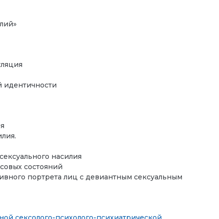
алий»
уляция
й идентичности
ия
лия.
 сексуального насилия
совых состояний
ивного портрета лиц с девиантным сексуальным
ной сексолого-психолого-психиатрической