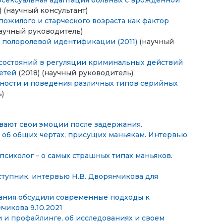
осексуальная адаптация больных с врожденной
) (научный консультант)
пожилого и старческого возраста как фактор
научный руководитель)
и полоролевой идентификации (2011)
(научный
состояний в регуляции криминальных действий
детей
(2018) (научный руководитель)
чности и поведения различных типов серийных
ь)
вают свои эмоции после задержания.
 об общих чертах, присущих маньякам. Интервью
психолог – о самых страшных типах маньяков.
ступник, интервью Н.В. Дворянчикова для
ания обсудили современные подходы к
чикова 9.10.2021
 и профайлинге, об исследованиях и своем