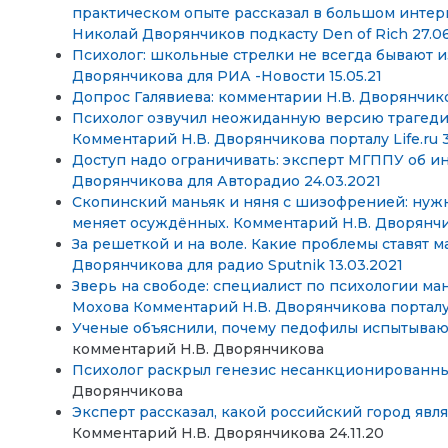
практическом опыте рассказал в большом интер
Николай Дворянчиков подкасту Den of Rich 27.06
Психолог: школьные стрелки не всегда бывают 
Дворянчикова для РИА -Новости 15.05.21
Допрос Галявиева: комментарии Н.В. Дворянчикова
Психолог озвучил неожиданную версию трагедии
Комментарий Н.В. Дворянчикова порталу
Life.ru
3
Доступ надо ограничивать: эксперт МГППУ об и
Дворянчикова для Авторадио 24.03.2021
Скопинский маньяк и няня с шизофренией: нужн
меняет осуждённых. Комментарий Н.В. Дворянчик
За решеткой и на воле. Какие проблемы ставят 
Дворянчикова для радио Sputnik 13.03.2021
Зверь на свободе: специалист по психологии м
Мохова Комментарий Н.В. Дворянчикова портал
Ученые объяснили, почему педофилы испытывают 
комментарий Н.В. Дворянчикова
Психолог раскрыл генезис несанкционированных
Дворянчикова
Эксперт рассказал, какой российский город явля
Комментарий Н.В. Дворянчикова 24.11.20