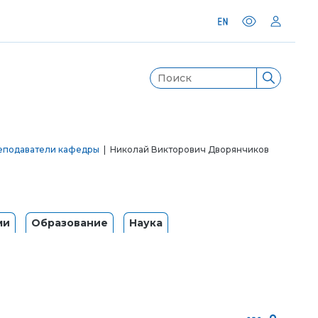
еподаватели кафедры
| Николай Викторович Дворянчиков
ми
Образование
Наука