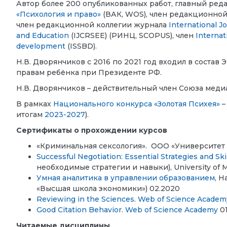
Автор более 200 опубликованных работ, главный ред
«Психология и право»
(ВАК, WOS), член редакционно
член редакционной коллегии журнала
International J
and Education
(IJCRSEE) (РИНЦ, SCOPUS), член
Internat
development
(ISSBD).
Н.В. Дворянчиков с 2016 по 2021 год входил в соста
правам ребёнка при Президенте РФ.
Н.В. Дворянчиков – действительный член Союза мед
В рамках
Национального конкурса «Золотая Психея»
–
итогам
2023-2027
).
Сертификаты о прохождении курсов
«Криминальная сексология».
ООО «Университет
Successful Negotiation: Essential Strategies and Ski
необходимые стратегии и навыки), University of 
Умная аналитика в управлении образованием
, 
«Высшая школа экономики») 02.2020
Reviewing in the Sciences
.
Web of Science Academ
Good Citation Behavior.
Web of Science Academy
01
Читаемые дисциплины