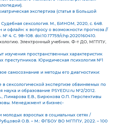
клопедии)
.
иатрическая экспертиза (статья в Большой
 Судебная сексология. М., БИНОМ, 2020, с. 648
.
 и офлайн: к вопросу о возможности прогноза //
№ 4. С. 98–108. doi:10.17759/chp.2020160410
.
ологию. Электронный учебник. Ф-т ДО, МГППУ,
пыт изучения пространственных характеристик
х преступников. Юридическая психология №1
ловое самосознание и методы его диагностики:
 в сексологической экспертизе обвиняемых по
я наука и образование PSYEDU.ru №2/2012
.
А., Лимарова Е.В., Бирюкова О.П. Перспективы
ызовы. Менеджмент и бизнес-
молодых взрослых в социальных сетях /
Рубцовой О.В. – М.: ФГБОУ ВО МГППУ, 2022. – 100