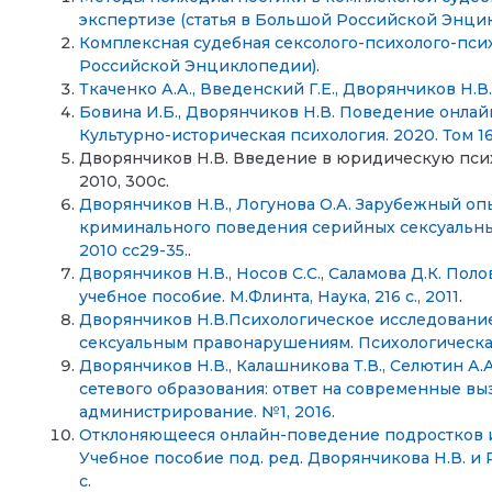
экспертизе (статья в Большой Российской Энци
Комплексная судебная сексолого-психолого-псих
Российской Энциклопедии)
.
Ткаченко А.А., Введенский Г.Е., Дворянчиков Н.В.
Бовина И.Б., Дворянчиков Н.В. Поведение онлайн
Культурно-историческая психология. 2020. Том 16. 
Дворянчиков Н.В. Введение в юридическую псих
2010, 300с.
Дворянчиков Н.В., Логунова О.А. Зарубежный о
криминального поведения серийных сексуальны
2010 сс29-35.
.
Дворянчиков Н.В., Носов С.С., Саламова Д.К. По
учебное пособие. М.Флинта, Наука, 216 с., 2011
.
Дворянчиков Н.В.Психологическое исследование
сексуальным правонарушениям. Психологическа
Дворянчиков Н.В., Калашникова Т.В., Селютин А.
сетевого образования: ответ на современные в
администрирование. №1, 2016
.
Отклоняющееся онлайн-поведение подростков и 
Учебное пособие под. ред. Дворянчикова Н.В. и 
с.