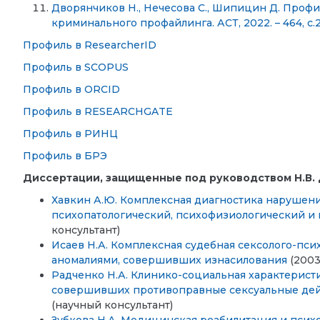
Дворянчиков Н., Нечесова С., Шипицин Д. Проф
криминального профайлинга. АСТ, 2022. – 464, с.
Профиль в ResearcherID
Профиль в SCOPUS
Профиль в ORCID
Профиль в RESEARCHGATE
Профиль в РИНЦ
Профиль в БРЭ
Диссертации, защищенные под руководством Н.В.
Хавкин А.Ю. Комплексная диагностика нарушени
психопатологический, психофизиологический и 
консультант)
Исаев Н.А. Комплексная судебная сексолого-пс
аномалиями, совершивших изнасилования
(2003
Радченко Н.А. Клинико-социальная характерист
совершивших противоправные сексуальные де
(научный консультант)