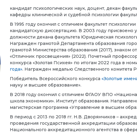
кандидат психологических наук, доцент, декан факу
кафедры клинической и судебной психологии факул
В 1995 году окончил с отличием
факультет психологии
кандидатскую диссертацию. В 2003 году присвоено уч
должности декана факультета Юридическая психолог
Награжден грамотой Департамента образования города
грамотой Министерства образования (2017), знаком 
«Отличник просвещения» (2022). Почетный профессо
конкурса «Золотая Психея» по итогам 2022 года в но
года»
.
Награжден медалью Следственного комитета 
Победитель Всероссийского конкурса
«Золотые имен
науку и высшее образование».
В 2018 году окончил с отличием
ФГАОУ ВПО «Национал
школа экономики». Институт образования
. Направлен
магистерская программа «Управление в высшем обр
В период с 2013 по 2018 гг. Н.В. Дворянчиков – аккре
проведения государственной аккредитации образов
Национального аккредитационного агентства в сфере