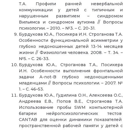
Т.А. Профили ранней невербальной
коммуникации у детей с типичным и
нарушенным развитием – синдромом
Вильямса и синдромом аутизма // Вопросы
психологии. – 2010. – №3. – С. 20-31.
Бурдукова Ю.А., Посикера И.Н. Строганова Т.А.
Особенности функциональной асимметрии у
глубоко недоношенных детей 13-14 месяцев
жизни // Физиология человека. 2008. – Т. 34. –
№5. – С. 26-33.
Бурдукова Ю.А., Строганова Т.А., Посикера
И.Н. Особенности выполнения фронтальной
задачи A-not-B глубоко недоношенными
младенцами // Вопросы психологии. – 2007. №
1. – С. 46–53.
Бурдукова Ю.А., Гудилина О.Н., Алексеева О.С.,
Андреева Е.В., Попов В.Е., Строганова Т.А.
Использование пробы SWM компьютерной
батареи нейропсихологических тестов
CANTAB для оценки динамики показателей
пространственной рабочей памяти у детей с