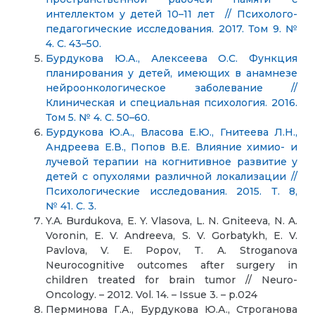
интеллектом у детей 10–11 лет // Психолого-
педагогические исследования. 2017. Том 9. №
4. С. 43–50.
Бурдукова Ю.А., Алексеева О.С. Функция
планирования у детей, имеющих в анамнезе
нейроонкологическое заболевание //
Клиническая и специальная психология. 2016.
Том 5. № 4. С. 50–60.
Бурдукова Ю.А., Власова Е.Ю., Гнитеева Л.Н.,
Андреева Е.В., Попов В.Е. Влияние химио- и
лучевой терапии на когнитивное развитие у
детей с опухолями различной локализации //
Психологические исследования. 2015. Т. 8,
№ 41. С. 3.
Y.A. Burdukova, E. Y. Vlasova, L. N. Gniteeva, N. A.
Voronin, E. V. Andreeva, S. V. Gorbatykh, E. V.
Pavlova, V. E. Popov, T. A. Stroganova
Neurocognitive outcomes after surgery in
children treated for brain tumor // Neuro-
Oncology. – 2012. Vol. 14. – Issue 3. – p.024
Перминова Г.А., Бурдукова Ю.А., Строганова