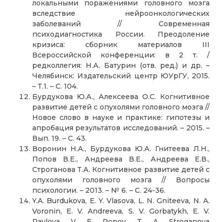
локальными поражениями головного мозга
вследствие нейроонкологических
заболеваний // Современная
психодиагностика России. Преодоление
кризиса: сборник материалов III
Всероссийской конференции: в 2 т. /
редколлегия: Н.А. Батурин (отв. ред.) и др. –
Челябинск: Издательский центр ЮУрГУ, 2015.
– Т.1. – С. 104.
Бурдукова Ю.А., Алексеева О.С. Когнитивное
развитие детей с опухолями головного мозга //
Новое слово в науке и практике: гипотезы и
апробация результатов исследований. – 2015. –
Вып. 19. – С. 43.
Воронин Н.А., Бурдукова Ю.А. Гнитеева Л.Н.,
Попов В.Е., Андреева В.Е., Андреева Е.В.,
Строганова Т.А. Когнитивное развитие детей с
опухолями головного мозга // Вопросы
психологии. – 2013. – № 6. – С. 24-36.
Y.A. Burdukova, E. Y. Vlasova, L. N. Gniteeva, N. A.
Voronin, E. V. Andreeva, S. V. Gorbatykh, E. V.
Pavlova, V. E. Popov, T. A. Stroganova