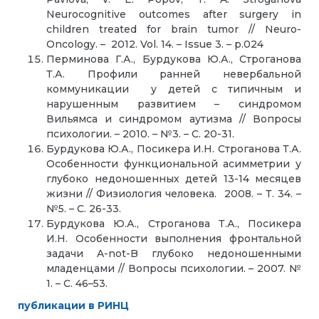
Neurocognitive outcomes after surgery in
children treated for brain tumor // Neuro-
Oncology. – 2012. Vol. 14. – Issue 3. – p.024
Перминова Г.А., Бурдукова Ю.А., Строганова
Т.А. Профили ранней невербальной
коммуникации у детей с типичным и
нарушенным развитием – синдромом
Вильямса и синдромом аутизма // Вопросы
психологии. – 2010. – №3. – С. 20-31.
Бурдукова Ю.А., Посикера И.Н. Строганова Т.А.
Особенности функциональной асимметрии у
глубоко недоношенных детей 13-14 месяцев
жизни // Физиология человека. 2008. – Т. 34. –
№5. – С. 26-33.
Бурдукова Ю.А., Строганова Т.А., Посикера
И.Н. Особенности выполнения фронтальной
задачи A-not-B глубоко недоношенными
младенцами // Вопросы психологии. – 2007. №
1. – С. 46–53.
публикации в РИНЦ