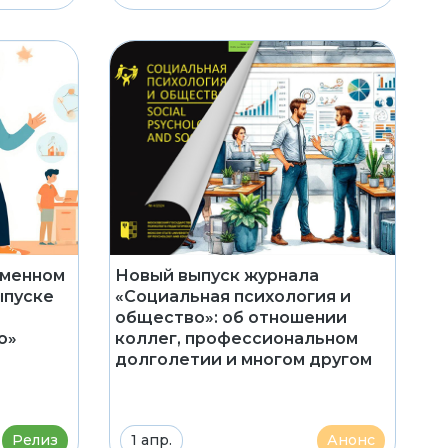
еменном
Новый выпуск журнала
ыпуске
«Социальная психология и
общество»: об отношении
о»
коллег, профессиональном
долголетии и многом другом
Релиз
1 апр.
Анонс