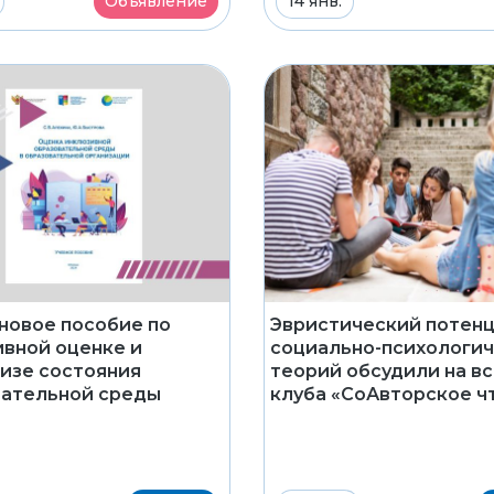
Объявление
14 янв.
новое пособие по
Эвристический потен
вной оценке и
социально-психологи
изе состояния
теорий обсудили на в
вательной среды
клуба «СоАвторское ч