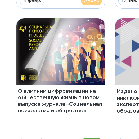
11 февр.
Анонс
17 янв.
О влиянии цифровизации на
Издано 
общественную жизнь в новом
инклюзи
выпуске журнала «Социальная
эксперт
психология и общество»
образо