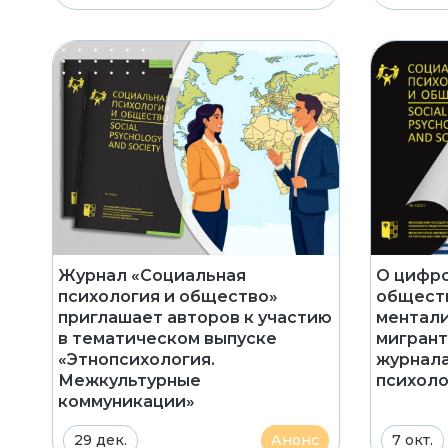
Журнал «Социальная
О цифр
психология и общество»
обществ
приглашает авторов к участию
ментали
в тематическом выпуске
мигрант
«Этнопсихология.
журнала
Межкультурные
психоло
коммуникации»
29 дек.
Анонс
7 окт.