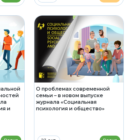
нальной
О проблемах современной
ностей
семьи – в новом выпуске
ала
журнала «Социальная
ия и
психология и общество»