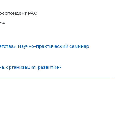
рреспондент РАО.
но.
етства»
,
Научно-практический семинар
а, организация, развитие»