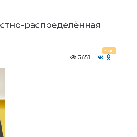
естно-распределённая
Анонс
3651