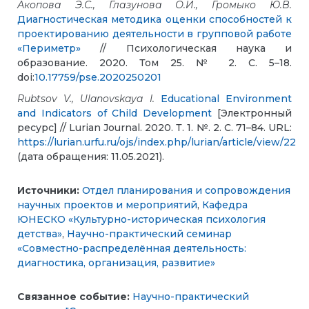
Акопова Э.С., Глазунова О.И., Громыко Ю.В.
Диагностическая методика оценки способностей к
проектированию деятельности в групповой работе
«Периметр»
// Психологическая наука и
образование. 2020. Том 25. № 2. С. 5–18.
doi:
10.17759/pse.2020250201
Rubtsov
V
.,
Ulanovskaya
I
.
Educational Environment
and Indicators of Child Development
[Электронный
ресурс] // Lurian Journal. 2020. Т. 1. №. 2. С. 71–84. URL:
https://lurian.urfu.ru/ojs/index.php/lurian/article/view/22
(дата обращения: 11.05.2021).
Источники:
Отдел планирования и сопровождения
научных проектов и мероприятий
,
Кафедра
ЮНЕСКО «Культурно-историческая психология
детства»
,
Научно-практический семинар
«Совместно-распределённая деятельность:
диагностика, организация, развитие»
Связанное событие:
Научно-практический