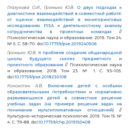
Глазунова О.И., Громыко Ю.В.
О двух подходах к
диагностике взаимодействий в совместной работе:
от оценки взаимодействий в мониторинговых
исследованиях PISA к деятельностному анализу
сотрудничества в проектных командах
//
Психологическая наука и образование. 2019. Том 24.
№ 5. С. 58–70. doi:
10.17759/pse.2019240506
Громыко Ю.В.
К проблеме создания общенародной
школы будущего: синтез предметного и
проектного образования
// Психологическая наука
и образование. 2018. Том 23. № 1. С. 93–105.
doi:
10.17759/pse.2018230108
Конокотин А.В.
Включение детей с особыми
образовательными потребностями и нормативно
развивающихся детей в совместное решение
учебных задач (на примере решения задач на
понимание мультипликативных отношений)
//
Культурно-историческая психология. 2019. Том 15. №
4. С. 79–88. doi:
10.17759/chp.2019150408