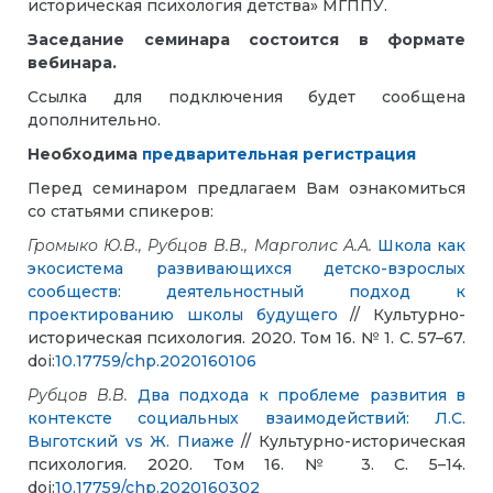
историческая психология детства» МГППУ.
Заседание семинара состоится в формате
вебинара.
Ссылка для подключения будет сообщена
дополнительно.
Необходима
предварительная регистрация
Перед семинаром предлагаем Вам ознакомиться
со статьями спикеров:
Громыко Ю.В., Рубцов В.В., Марголис А.А.
Школа как
экосистема развивающихся детско-взрослых
сообществ: деятельностный подход к
проектированию школы будущего
// Культурно-
историческая психология. 2020. Том 16. № 1. С. 57–67.
doi:
10.17759/chp.2020160106
Рубцов В.В.
Два подхода к проблеме развития в
контексте социальных взаимодействий: Л.С.
Выготский vs Ж. Пиаже
// Культурно-историческая
психология. 2020. Том 16. № 3. С. 5–14.
doi:
10.17759/chp.2020160302